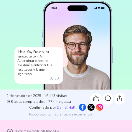
¡Hola! Soy Freudly, tu
terapeuta con IA.
Al terminar el test, te
ayudaré a entender tus
resultados y lo que
significan.
08:30
2 de octubre de 2025
16 143
visitas
938
tests completados
774
me gusta
Confirmado por
Daniel Hall
Psicólogo con 25 años de experiencia
EXPLORADOR DE ESCALA