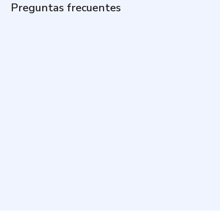
Preguntas frecuentes
¿Cuál es el objetivo de este cuestionario?
¿Quiénes pueden responderlo?
¿Cuánto tiempo toma y cuántas preguntas incluye?
¿Cómo debo responder las preguntas?
¿Qué pasa si una pregunta no se ajusta del todo a
mi situación?