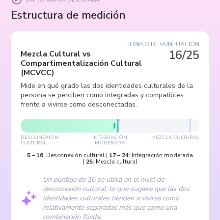
Estructura de medición
EJEMPLO DE PUNTUACIÓN
16/25
Mezcla Cultural vs
Compartimentalización Cultural
(
MCVCC
)
Mide en qué grado las dos identidades culturales de la
persona se perciben como integradas y compatibles
frente a vivirse como desconectadas.
DESCONEXIÓN
INTEGRACIÓN
MEZCLA CULTURAL
CULTURAL
MODERADA
5
–
16
:
Desconexión cultural
|
17
–
24
:
Integración moderada
|
25
:
Mezcla cultural
Un puntaje de 16 se ubica en el nivel de
desconexión cultural, lo que sugiere que las dos
identidades culturales tienden a vivirse como
relativamente separadas más que como una
combinación fluida.