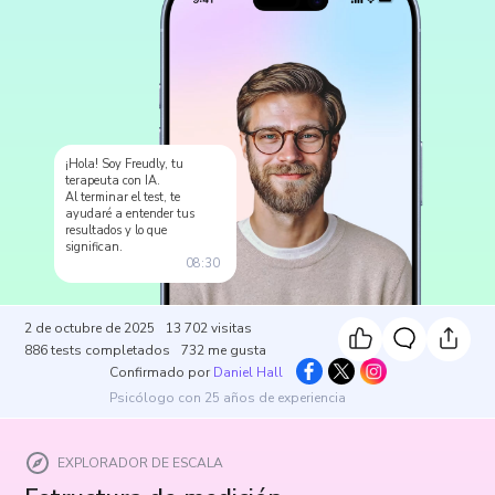
¡Hola! Soy Freudly, tu
terapeuta con IA.
Al terminar el test, te
ayudaré a entender tus
resultados y lo que
significan.
08:30
2 de octubre de 2025
13 702
visitas
886
tests completados
732
me gusta
Confirmado por
Daniel Hall
Psicólogo con 25 años de experiencia
EXPLORADOR DE ESCALA