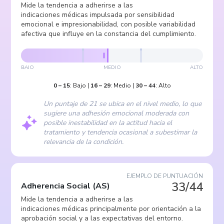
Mide la tendencia a adherirse a las
indicaciones médicas impulsada por sensibilidad
emocional e impresionabilidad, con posible variabilidad
afectiva que influye en la constancia del cumplimiento.
BAJO
MEDIO
ALTO
0
–
15
:
Bajo
|
16
–
29
:
Medio
|
30
–
44
:
Alto
Un puntaje de 21 se ubica en el nivel medio, lo que
sugiere una adhesión emocional moderada con
posible inestabilidad en la actitud hacia el
tratamiento y tendencia ocasional a subestimar la
relevancia de la condición.
EJEMPLO DE PUNTUACIÓN
33/44
Adherencia Social
(
AS
)
Mide la tendencia a adherirse a las
indicaciones médicas principalmente por orientación a la
aprobación social y a las expectativas del entorno.