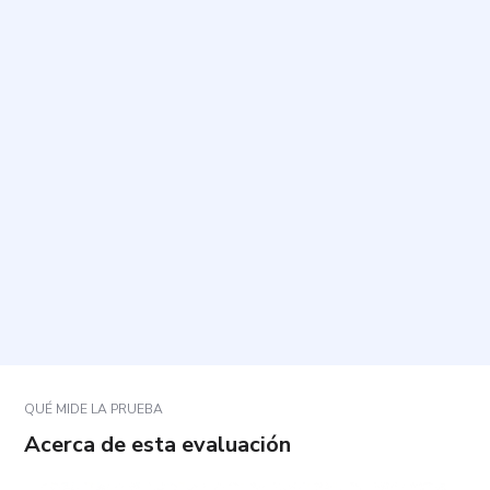
¿Para qué sirve este cuestionario?
¿Quiénes pueden responderlo?
¿Cuánto tiempo tarda y cuántas preguntas incluye?
¿Cómo debo contestar las preguntas?
¿Qué debo hacer si una pregunta no se ajusta por
completo a mi situación?
QUÉ MIDE LA PRUEBA
Acerca de esta evaluación