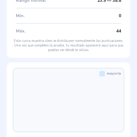
Rango normal
23.9
—
38.8
Mín
.
0
Máx
.
44
Esta curva muestra cómo se distribuyen normalmente las puntuaciones.
Una vez que completes la prueba, tu resultado aparecerá aquí para que
puedas ver dónde te sitúas.
mayoría