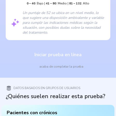
0
–
40
:
Bajo
|
41
–
80
:
Medio
|
81
–
132
:
Alto
Un puntaje de 52 se ubica en un nivel medio, lo
que sugiere una disposición ambivalente y variable
para cumplir las indicaciones médicas según la
situación, con posibles dudas sobre la necesidad
del tratamiento.
Iniciar prueba en línea
acaba de completar la prueba
DATOS BASADOS EN GRUPOS DE USUARIOS
¿Quiénes suelen realizar esta prueba?
Pacientes con crónicos