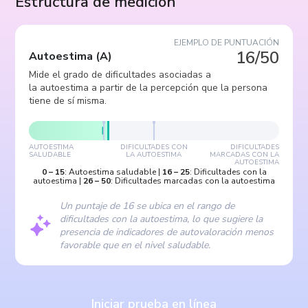
Estructura de medición
EJEMPLO DE PUNTUACIÓN
16/50
Autoestima
(
A
)
Mide el grado de dificultades asociadas a
la autoestima a partir de la percepción que la persona
tiene de sí misma.
AUTOESTIMA
DIFICULTADES CON
DIFICULTADES
SALUDABLE
LA AUTOESTIMA
MARCADAS CON LA
AUTOESTIMA
0
–
15
:
Autoestima saludable
|
16
–
25
:
Dificultades con la
autoestima
|
26
–
50
:
Dificultades marcadas con la autoestima
Un puntaje de 16 se ubica en el rango de
dificultades con la autoestima, lo que sugiere la
presencia de indicadores de autovaloración menos
favorable que en el nivel saludable.
Iniciar prueba en línea