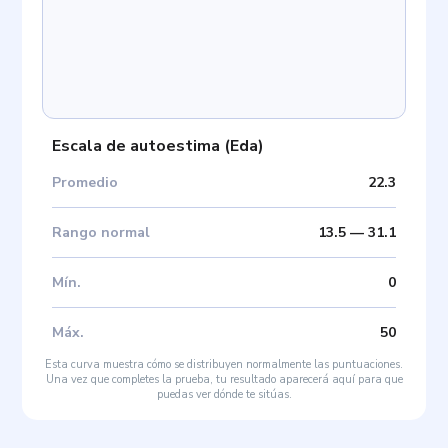
Escala de autoestima
(
Eda
)
Promedio
22.3
Rango normal
13.5
—
31.1
Mín
.
0
Máx
.
50
Esta curva muestra cómo se distribuyen normalmente las puntuaciones.
Una vez que completes la prueba, tu resultado aparecerá aquí para que
puedas ver dónde te sitúas.