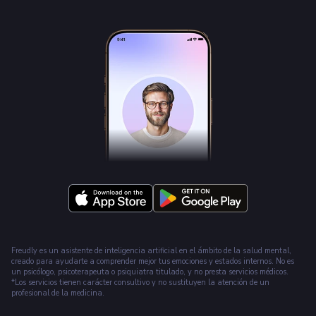
Freudly es un asistente de inteligencia artificial en el ámbito de la salud mental,
creado para ayudarte a comprender mejor tus emociones y estados internos. No es
un psicólogo, psicoterapeuta o psiquiatra titulado, y no presta servicios médicos.
*Los servicios tienen carácter consultivo y no sustituyen la atención de un
profesional de la medicina.