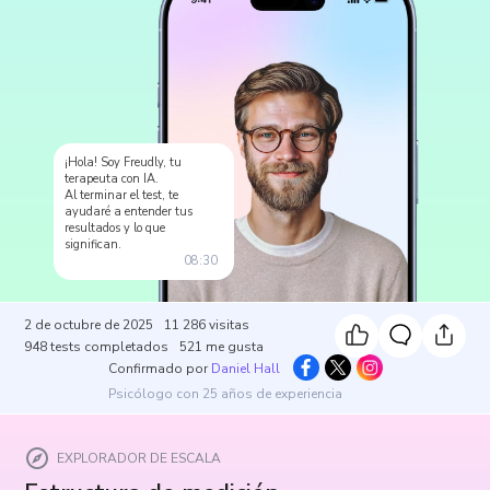
¡Hola! Soy Freudly, tu
terapeuta con IA.
Al terminar el test, te
ayudaré a entender tus
resultados y lo que
significan.
08:30
2 de octubre de 2025
11 286
visitas
948
tests completados
521
me gusta
Confirmado por
Daniel Hall
Psicólogo con 25 años de experiencia
EXPLORADOR DE ESCALA