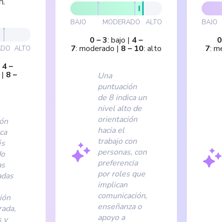
n.
BAJO
MODERADO
ALTO
BAJO
0
–
3
:
bajo
|
4
–
0
7
:
moderado
|
8
–
10
:
alto
7
:
me
ADO
ALTO
|
4
–
|
8
–
Una
puntuación
de 8 indica un
nivel alto de
orientación
ión
hacia el
ca
trabajo con
és
personas, con
do
preferencia
as
por roles que
adas
implican
comunicación,
ión
enseñanza o
rada,
apoyo a
 y