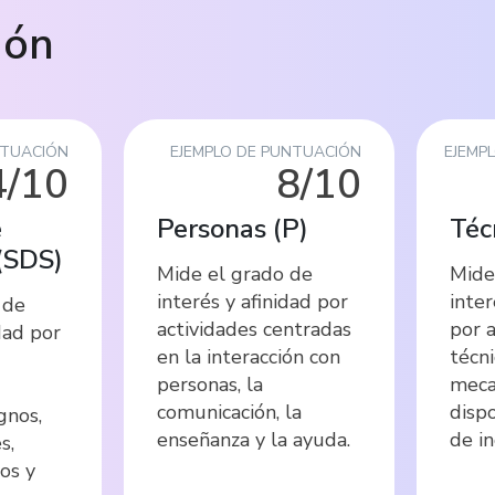
ión
NTUACIÓN
EJEMPLO DE PUNTUACIÓN
EJEMP
4/10
8/10
e
Personas
(
P
)
Téc
(
SDS
)
Mide el grado de
Mide
interés y afinidad por
inter
 de
actividades centradas
por 
dad por
en la interacción con
técni
personas, la
meca
comunicación, la
dispo
gnos,
enseñanza y la ayuda.
de in
s,
los y