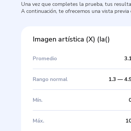
Una vez que completes la prueba, tus resulta
A continuación, te ofrecemos una vista previa
Imagen artística (X)
(
Ia(
)
Promedio
3.
Rango normal
1.3
—
4.
Mín
.
Máx
.
1