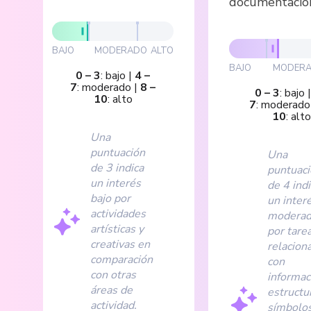
documentació
BAJO
MODERADO
ALTO
BAJO
MODER
0
–
3
:
bajo
|
4
–
7
:
moderado
|
8
–
0
–
3
:
bajo
10
:
alto
7
:
moderado
10
:
alto
Una
puntuación
Una
de 3 indica
puntuac
un interés
de 4 indi
bajo por
un inter
actividades
modera
artísticas y
por tare
creativas en
relacion
comparación
con
con otras
informac
áreas de
estructu
actividad.
símbolos