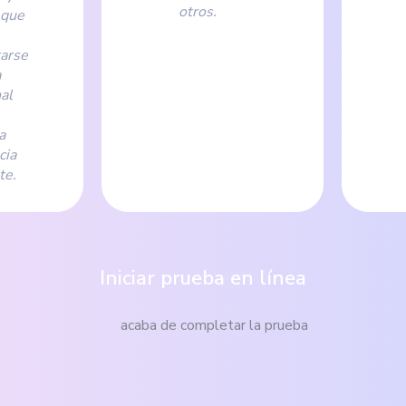
otros.
 que
arse
a
al
a
cia
te.
Iniciar prueba en línea
acaba de completar la prueba