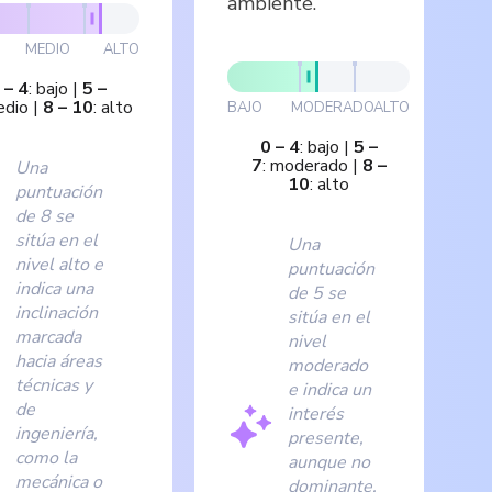
ambiente.
MEDIO
ALTO
–
4
:
bajo
|
5
–
dio
|
8
–
10
:
alto
BAJO
MODERADO
ALTO
0
–
4
:
bajo
|
5
–
7
:
moderado
|
8
–
Una
10
:
alto
puntuación
de 8 se
sitúa en el
Una
nivel alto e
puntuación
indica una
de 5 se
inclinación
sitúa en el
marcada
nivel
hacia áreas
moderado
técnicas y
e indica un
de
interés
ingeniería,
presente,
como la
aunque no
mecánica o
dominante,