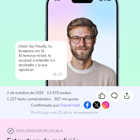
¡Hola! Soy Freudly, tu
terapeuta con IA.
Al terminar el test, te
ayudaré a entender tus
resultados y lo que
significan.
08:30
2 de octubre de 2025
13 570
visitas
1 217
tests completados
927
me gusta
Confirmado por
Daniel Hall
Psicólogo con 25 años de experiencia
EXPLORADOR DE ESCALA