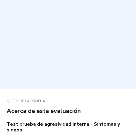
¿Cuánto tiempo toma completarlo y cuántas
preguntas incluye?
¿Cómo se deben responder las preguntas?
¿Qué hacer si una pregunta no parece describirme
por completo o me genera dudas?
¿Los resultados sustituyen una evaluación
psicológica o un diagnóstico clínico?
QUÉ MIDE LA PRUEBA
Acerca de esta evaluación
Test prueba de agresividad interna - Síntomas y
signos