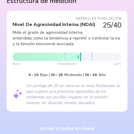
Estructura de medición
EJEMPLO DE PUNTUACIÓN
25/40
Nivel De Agresividad Interna
(
NDAI
)
Mide el grado de agresividad interna,
entendida como la tendencia a reprimir o controlar la ira
y la tensión emocional asociada.
BAJO
MODERADO
ALTO
0
–
19
:
Bajo
|
20
–
29
:
Moderado
|
30
–
40
:
Alto
Un puntaje de 25 se ubica en el nivel Moderado, lo
que sugiere una presencia apreciable de ira
contenida con posible impacto en la tensión
interna, sin alcanzar niveles elevados.
Iniciar prueba en línea