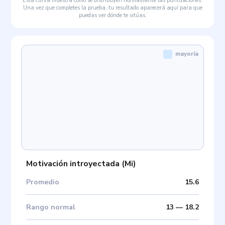
Esta curva muestra cómo se distribuyen normalmente las puntuaciones.
Una vez que completes la prueba, tu resultado aparecerá aquí para que
puedas ver dónde te sitúas.
mayoría
Motivación introyectada
(
Mi
)
Promedio
15.6
Rango normal
13
—
18.2