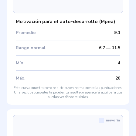
Motivación para el auto-desarrollo
(
Mpea
)
Promedio
9.1
Rango normal
6.7
—
11.5
Mín
.
4
Máx
.
20
Esta curva muestra cómo se distribuyen normalmente las puntuaciones.
Una vez que completes la prueba, tu resultado aparecerá aquí para que
puedas ver dónde te sitúas.
mayoría