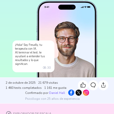
¡Hola! Soy Freudly, tu
terapeuta con IA.
Al terminar el test, te
ayudaré a entender tus
resultados y lo que
significan.
08:30
2 de octubre de 2025
21 679
visitas
1 460
tests completados
1 161
me gusta
Confirmado por
Daniel Hall
Psicólogo con 25 años de experiencia
EXPLORADOR DE ESCALA