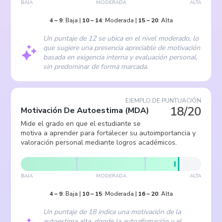
BAJA
MODERADA
ALTA
4
–
9
:
Baja
|
10
–
14
:
Moderada
|
15
–
20
:
Alta
Un puntaje de 12 se ubica en el nivel moderado, lo
que sugiere una presencia apreciable de motivación
basada en exigencia interna y evaluación personal,
sin predominar de forma marcada.
EJEMPLO DE PUNTUACIÓN
18/20
Motivación De Autoestima
(
MDA
)
Mide el grado en que el estudiante se
motiva a aprender para fortalecer su autoimportancia y
valoración personal mediante logros académicos.
BAJA
MODERADA
ALTA
4
–
9
:
Baja
|
10
–
15
:
Moderada
|
16
–
20
:
Alta
Un puntaje de 18 indica una motivación de la
autoestima alta, donde la autoafirmación y el