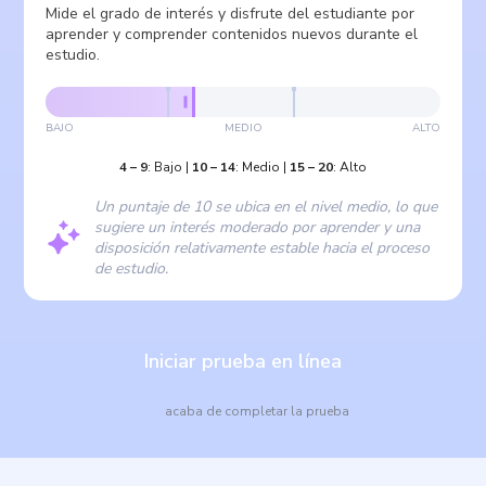
Mide el grado de interés y disfrute del estudiante por
aprender y comprender contenidos nuevos durante el
estudio.
BAJO
MEDIO
ALTO
4
–
9
:
Bajo
|
10
–
14
:
Medio
|
15
–
20
:
Alto
Un puntaje de 10 se ubica en el nivel medio, lo que
sugiere un interés moderado por aprender y una
disposición relativamente estable hacia el proceso
de estudio.
Iniciar prueba en línea
acaba de completar la prueba