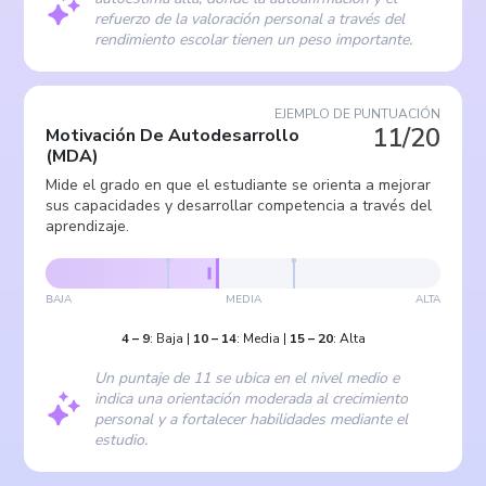
refuerzo de la valoración personal a través del
rendimiento escolar tienen un peso importante.
EJEMPLO DE PUNTUACIÓN
11/20
Motivación De Autodesarrollo
(
MDA
)
Mide el grado en que el estudiante se orienta a mejorar
sus capacidades y desarrollar competencia a través del
aprendizaje.
BAJA
MEDIA
ALTA
4
–
9
:
Baja
|
10
–
14
:
Media
|
15
–
20
:
Alta
Un puntaje de 11 se ubica en el nivel medio e
indica una orientación moderada al crecimiento
personal y a fortalecer habilidades mediante el
estudio.