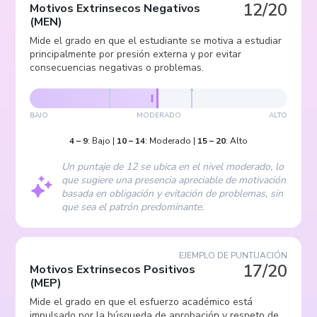
12/20
Motivos Extrinsecos Negativos
(
MEN
)
Mide el grado en que el estudiante se motiva a estudiar
principalmente por presión externa y por evitar
consecuencias negativas o problemas.
BAJO
MODERADO
ALTO
4
–
9
:
Bajo
|
10
–
14
:
Moderado
|
15
–
20
:
Alto
Un puntaje de 12 se ubica en el nivel moderado, lo
que sugiere una presencia apreciable de motivación
basada en obligación y evitación de problemas, sin
que sea el patrón predominante.
EJEMPLO DE PUNTUACIÓN
17/20
Motivos Extrinsecos Positivos
(
MEP
)
Mide el grado en que el esfuerzo académico está
impulsado por la búsqueda de aprobación y respeto de