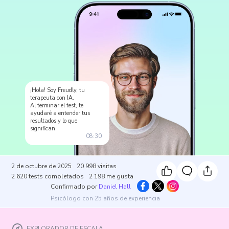
¡Hola! Soy Freudly, tu
terapeuta con IA.
Al terminar el test, te
ayudaré a entender tus
resultados y lo que
significan.
08:30
2 de octubre de 2025
20 998
visitas
2 620
tests completados
2 198
me gusta
Confirmado por
Daniel Hall
Psicólogo con 25 años de experiencia
EXPLORADOR DE ESCALA