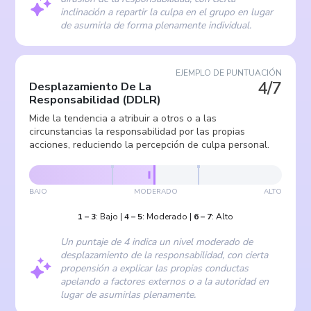
inclinación a repartir la culpa en el grupo en lugar
de asumirla de forma plenamente individual.
EJEMPLO DE PUNTUACIÓN
4/7
Desplazamiento De La
Responsabilidad
(
DDLR
)
Mide la tendencia a atribuir a otros o a las
circunstancias la responsabilidad por las propias
acciones, reduciendo la percepción de culpa personal.
BAJO
MODERADO
ALTO
1
–
3
:
Bajo
|
4
–
5
:
Moderado
|
6
–
7
:
Alto
Un puntaje de 4 indica un nivel moderado de
desplazamiento de la responsabilidad, con cierta
propensión a explicar las propias conductas
apelando a factores externos o a la autoridad en
lugar de asumirlas plenamente.