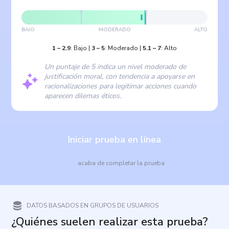
BAJO
MODERADO
ALTO
1
–
2.9
:
Bajo
|
3
–
5
:
Moderado
|
5.1
–
7
:
Alto
Un puntaje de 5 indica un nivel moderado de
justificación moral, con tendencia a apoyarse en
racionalizaciones para legitimar acciones cuando
aparecen dilemas éticos.
Iniciar prueba en línea
acaba de completar la prueba
DATOS BASADOS EN GRUPOS DE USUARIOS
¿Quiénes suelen realizar esta prueba?