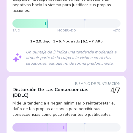
negativas hacia la víctima para justificar sus propias
acciones.
BAJO
MODERADO
ALTO
1
–
2.9
:
Bajo
|
3
–
5
:
Moderado
|
5.1
–
7
:
Alto
Un puntaje de 3 indica una tendencia moderada a
atribuir parte de la culpa a la víctima en ciertas
situaciones, aunque no de forma predominante.
EJEMPLO DE PUNTUACIÓN
4/7
Distorsión De Las Consecuencias
(
DDLC
)
Mide la tendencia a negar, minimizar o reinterpretar el
daño de las propias acciones para percibir sus
consecuencias como poco relevantes o justificables.