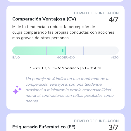
EJEMPLO DE PUNTUACIÓN
4/7
Comparación Ventajosa
(
CV
)
Mide la tendencia a reducir la percepción de
culpa comparando las propias conductas con acciones
más graves de otras personas.
BAJO
MODERADO
ALTO
1
–
2.9
:
Bajo
|
3
–
5
:
Moderado
|
5.1
–
7
:
Alto
Un puntaje de 4 indica un uso moderado de la
comparación ventajosa, con una tendencia
ocasional a minimizar la propia responsabilidad
moral al contrastarse con faltas percibidas como
peores.
EJEMPLO DE PUNTUACIÓN
3/7
Etiquetado Eufemístico
(
EE
)