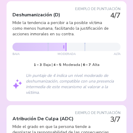
EJEMPLO DE PUNTUACIÓN
4/7
Deshumanización
(
D
)
Mide la tendencia a percibir a la posible víctima
como menos humana, facilitando la justificación de
acciones inmorales en su contra.
BAJA
MODERADA
ALTA
1
–
3
:
Baja
|
4
–
5
:
Moderada
|
6
–
7
:
Alta
Un puntaje de 4 indica un nivel moderado de
deshumanización, compatible con una presencia
intermedia de este mecanismo al valorar a la
víctima.
EJEMPLO DE PUNTUACIÓN
3/7
Atribución De Culpa
(
ADC
)
Mide el grado en que la persona tiende a
desplazar la responsabilidad de las consecuencias