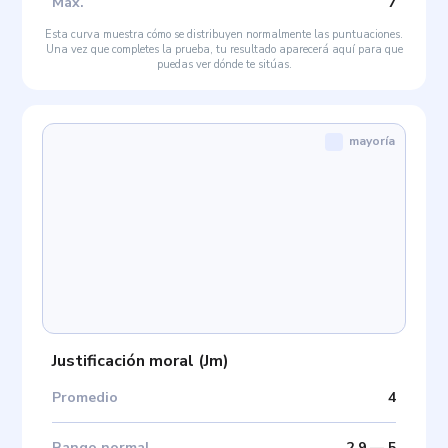
Máx
.
7
Esta curva muestra cómo se distribuyen normalmente las puntuaciones.
Una vez que completes la prueba, tu resultado aparecerá aquí para que
puedas ver dónde te sitúas.
mayoría
Justificación moral
(
Jm
)
Promedio
4
Rango normal
2.9
—
5