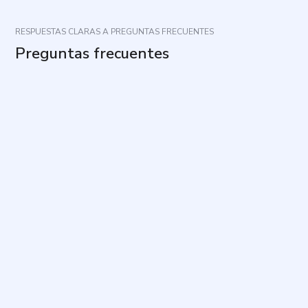
RESPUESTAS CLARAS A PREGUNTAS FRECUENTES
Preguntas frecuentes
¿Cuál es el propósito de este cuestionario?
¿Cómo debo responder a las preguntas?
¿Cuánto tiempo toma y cuántas preguntas
contiene?
¿Qué tipo de contenidos se exploran?