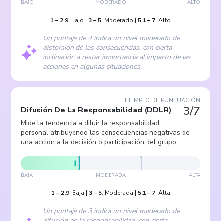
BAJO
MODERADO
ALTO
1
–
2.9
:
Bajo
|
3
–
5
:
Moderado
|
5.1
–
7
:
Alto
Un puntaje de 4 indica un nivel moderado de
distorsión de las consecuencias, con cierta
inclinación a restar importancia al impacto de las
acciones en algunas situaciones.
EJEMPLO DE PUNTUACIÓN
3/7
Difusión De La Responsabilidad
(
DDLR
)
Mide la tendencia a diluir la responsabilidad
personal atribuyendo las consecuencias negativas de
una acción a la decisión o participación del grupo.
BAJA
MODERADA
ALTA
1
–
2.9
:
Baja
|
3
–
5
:
Moderada
|
5.1
–
7
:
Alta
Un puntaje de 3 indica un nivel moderado de
difusión de la responsabilidad, con cierta