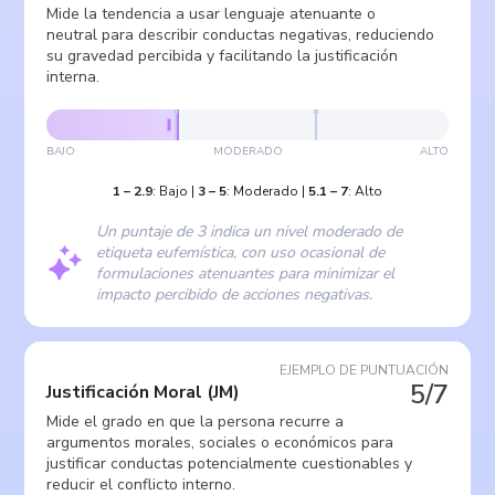
Mide la tendencia a usar lenguaje atenuante o
neutral para describir conductas negativas, reduciendo
su gravedad percibida y facilitando la justificación
interna.
BAJO
MODERADO
ALTO
1
–
2.9
:
Bajo
|
3
–
5
:
Moderado
|
5.1
–
7
:
Alto
Un puntaje de 3 indica un nivel moderado de
etiqueta eufemística, con uso ocasional de
formulaciones atenuantes para minimizar el
impacto percibido de acciones negativas.
EJEMPLO DE PUNTUACIÓN
5/7
Justificación Moral
(
JM
)
Mide el grado en que la persona recurre a
argumentos morales, sociales o económicos para
justificar conductas potencialmente cuestionables y
reducir el conflicto interno.