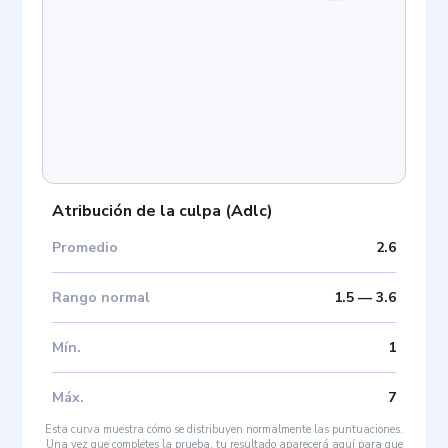
Atribución de la culpa
(
Adlc
)
Promedio
2.6
Rango normal
1.5
—
3.6
Mín
.
1
Máx
.
7
Esta curva muestra cómo se distribuyen normalmente las puntuaciones.
Una vez que completes la prueba, tu resultado aparecerá aquí para que