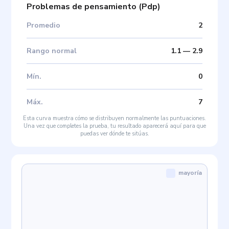
Problemas de pensamiento
(
Pdp
)
Promedio
2
Rango normal
1.1
—
2.9
Mín
.
0
Máx
.
7
Esta curva muestra cómo se distribuyen normalmente las puntuaciones.
Una vez que completes la prueba, tu resultado aparecerá aquí para que
puedas ver dónde te sitúas.
mayoría