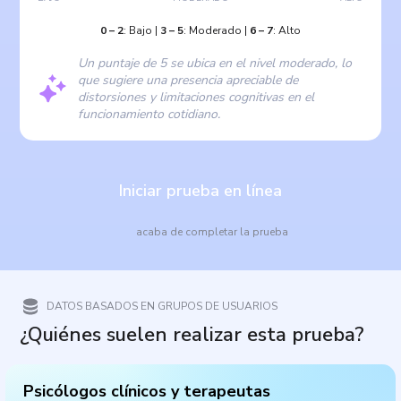
0
–
2
:
Bajo
|
3
–
5
:
Moderado
|
6
–
7
:
Alto
Un puntaje de 5 se ubica en el nivel moderado, lo
que sugiere una presencia apreciable de
distorsiones y limitaciones cognitivas en el
funcionamiento cotidiano.
Iniciar prueba en línea
acaba de completar la prueba
DATOS BASADOS EN GRUPOS DE USUARIOS
¿Quiénes suelen realizar esta prueba?
Psicólogos clínicos y terapeutas