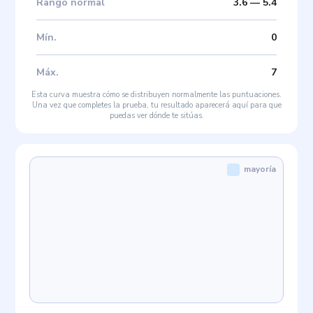
Rango normal
3.6
—
5.4
Mín
.
0
Máx
.
7
Esta curva muestra cómo se distribuyen normalmente las puntuaciones.
Una vez que completes la prueba, tu resultado aparecerá aquí para que
puedas ver dónde te sitúas.
mayoría