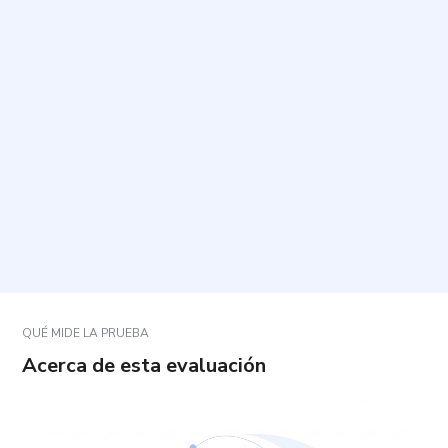
¿Cuánto tiempo toma y cuántas preguntas incluye?
¿Cómo debo responder las preguntas?
¿Hay respuestas correctas o incorrectas?
¿Qué sucede si alguna pregunta no se ajusta
exactamente a mi experiencia?
QUÉ MIDE LA PRUEBA
Acerca de esta evaluación