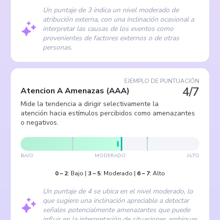
Un puntaje de 3 indica un nivel moderado de
atribución externa, con una inclinación ocasional a
interpretar las causas de los eventos como
provenientes de factores externos o de otras
personas.
EJEMPLO DE PUNTUACIÓN
4/7
Atencion A Amenazas
(
AAA
)
Mide la tendencia a dirigir selectivamente la
atención hacia estímulos percibidos como amenazantes
o negativos.
BAJO
MODERADO
ALTO
0
–
2
:
Bajo
|
3
–
5
:
Moderado
|
6
–
7
:
Alto
Un puntaje de 4 se ubica en el nivel moderado, lo
que sugiere una inclinación apreciable a detectar
señales potencialmente amenazantes que puede
influir en la interpretación de situaciones ambiguas.