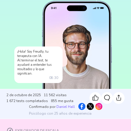
¡Hola! Soy Freudly, tu
terapeuta con IA.
Al terminar el test, te
ayudaré a entender tus
resultados y lo que
significan.
08:30
2 de octubre de 2025
11 562
visitas
1 672
tests completados
855
me gusta
Confirmado por
Daniel Hall
Psicólogo con 25 años de experiencia
EXPLORADOR DE ESCALA