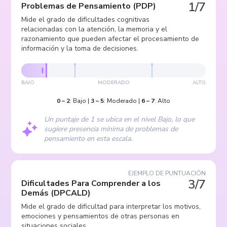
1/7
Problemas de Pensamiento
(
PDP
)
Mide el grado de dificultades cognitivas
relacionadas con la atención, la memoria y el
razonamiento que pueden afectar el procesamiento de
información y la toma de decisiones.
BAJO
MODERADO
ALTO
0
–
2
:
Bajo
|
3
–
5
:
Moderado
|
6
–
7
:
Alto
Un puntaje de 1 se ubica en el nivel Bajo, lo que
sugiere presencia mínima de problemas de
pensamiento en esta escala.
EJEMPLO DE PUNTUACIÓN
3/7
Dificultades Para Comprender a los
Demás
(
DPCALD
)
Mide el grado de dificultad para interpretar los motivos,
emociones y pensamientos de otras personas en
situaciones sociales.