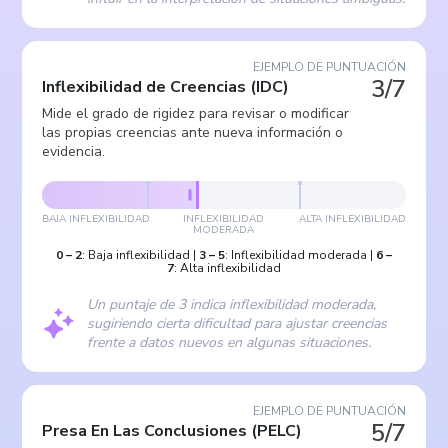
EJEMPLO DE PUNTUACIÓN
3/7
Inflexibilidad de Creencias
(
IDC
)
Mide el grado de rigidez para revisar o modificar
las propias creencias ante nueva información o
evidencia.
BAJA INFLEXIBILIDAD
INFLEXIBILIDAD
ALTA INFLEXIBILIDAD
MODERADA
0
–
2
:
Baja inflexibilidad
|
3
–
5
:
Inflexibilidad moderada
|
6
–
7
:
Alta inflexibilidad
Un puntaje de 3 indica inflexibilidad moderada,
sugiriendo cierta dificultad para ajustar creencias
frente a datos nuevos en algunas situaciones.
EJEMPLO DE PUNTUACIÓN
5/7
Presa En Las Conclusiones
(
PELC
)