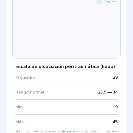
mayoría
Escala de disociación peritraumática
(
Eddp
)
Promedio
29
Rango normal
23.9
—
34
Mín
.
9
Máx
.
45
Esta curva muestra cómo se distribuyen normalmente las puntuaciones.