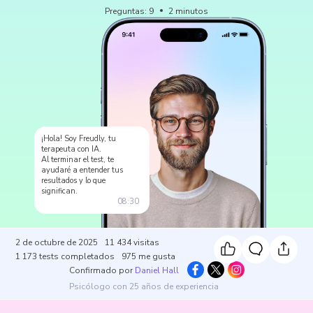
Preguntas
:
9
2
minutos
¡Hola! Soy Freudly, tu
terapeuta con IA.
Al terminar el test, te
ayudaré a entender tus
resultados y lo que
significan.
08:30
2 de octubre de 2025
11 434
visitas
1 173
tests completados
975
me gusta
Confirmado por
Daniel Hall
Psicólogo con 25 años de experiencia