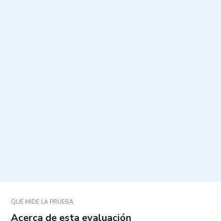
¿Cuál es el propósito de este cuestionario?
¿En qué momento debo responderlo?
¿Cuánto tiempo toma y cuántas preguntas incluye?
¿Cómo debo contestar para que el resultado sea
útil?
¿Qué debo hacer si alguna pregunta me resulta
incómoda o me provoca malestar?
QUÉ MIDE LA PRUEBA
Acerca de esta evaluación