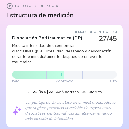
EXPLORADOR DE ESCALA
Estructura de medición
EJEMPLO DE PUNTUACIÓN
27/45
Disociación Peritraumática
(
DP
)
Mide la intensidad de experiencias
disociativas (p. ej., irrealidad, desapego o desconexión)
durante o inmediatamente después de un evento
traumático.
BAJO
MODERADO
ALTO
9
–
21
:
Bajo
|
22
–
33
:
Moderado
|
34
–
45
:
Alto
Un puntaje de 27 se ubica en el nivel moderado, lo
que sugiere presencia apreciable de experiencias
disociativas peritraumáticas sin alcanzar el rango
más elevado de intensidad.