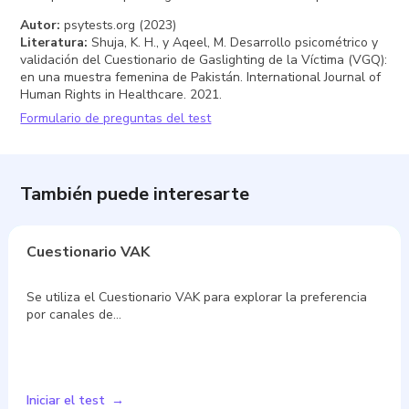
manipulación psicológica tipo gaslighting, incluyendo dudas
sobre la propia percepción, malestar emocional y cambios
conductuales en contextos interpersonales. Es un instrumento
de autorreporte, descrito por psytests.org (2023), y su
propósito es apoyar la identificación inicial de indicadores
relevantes para la formulación clínica.
Consta de 14 ítems y suele completarse en aproximadamente
3 minutos. Sus resultados deben interpretarse con cautela y
siempre en conjunto con la entrevista clínica y otras fuentes
de información, sin sustituir una evaluación integral.
En la práctica, el Cuestionario de Victimización por Gaslighting
(VGQ) puede contribuir a orientar la indagación sobre
dinámicas de control, invalidación y confusión persistente, así
como a monitorear cambios percibidos a lo largo del
acompañamiento psicológico cuando se considera pertinente.
Autor
:
psytests.org (2023)
Literatura
:
Shuja, K. H., y Aqeel, M. Desarrollo psicométrico y
validación del Cuestionario de Gaslighting de la Víctima (VGQ):
en una muestra femenina de Pakistán. International Journal of
Human Rights in Healthcare. 2021.
Formulario de preguntas del test