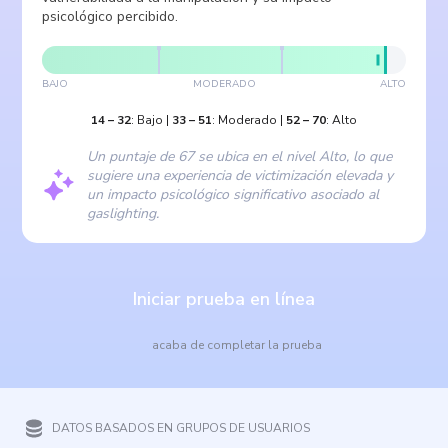
psicológico percibido.
BAJO
MODERADO
ALTO
14
–
32
:
Bajo
|
33
–
51
:
Moderado
|
52
–
70
:
Alto
Un puntaje de 67 se ubica en el nivel Alto, lo que
sugiere una experiencia de victimización elevada y
un impacto psicológico significativo asociado al
gaslighting.
Iniciar prueba en línea
acaba de completar la prueba
DATOS BASADOS EN GRUPOS DE USUARIOS