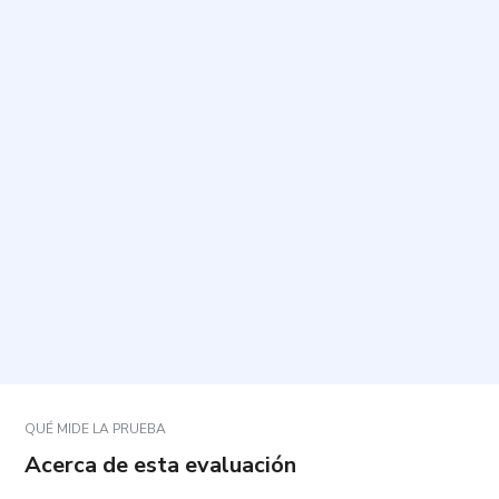
¿Cuál es el propósito de este cuestionario?
¿Cuánto tiempo toma y cuántas preguntas tiene?
¿Cómo debo responder a las preguntas?
¿Qué significa el resultado y para qué se utiliza?
¿Este cuestionario está validado para todas las
personas y contextos?
QUÉ MIDE LA PRUEBA
Acerca de esta evaluación