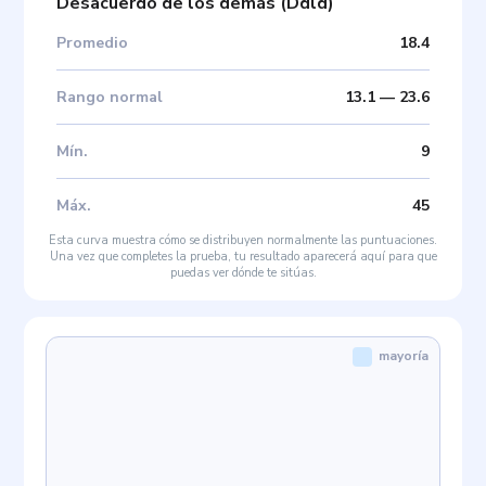
Desacuerdo de los demás
(
Ddld
)
Promedio
18.4
Rango normal
13.1
—
23.6
Mín
.
9
Máx
.
45
Esta curva muestra cómo se distribuyen normalmente las puntuaciones.
Una vez que completes la prueba, tu resultado aparecerá aquí para que
puedas ver dónde te sitúas.
mayoría