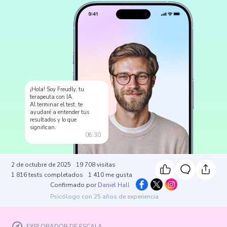
¡Hola! Soy Freudly, tu
terapeuta con IA.
Al terminar el test, te
ayudaré a entender tus
resultados y lo que
significan.
08:30
2 de octubre de 2025
19 708
visitas
1 816
tests completados
1 410
me gusta
Confirmado por
Daniel Hall
Psicólogo con 25 años de experiencia
EXPLORADOR DE ESCALA