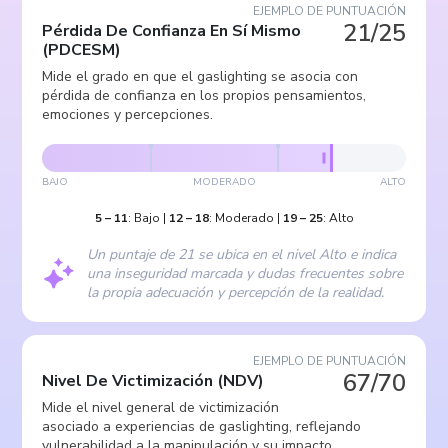
EJEMPLO DE PUNTUACIÓN
21/25
Pérdida De Confianza En Sí Mismo
(
PDCESM
)
Mide el grado en que el gaslighting se asocia con
pérdida de confianza en los propios pensamientos,
emociones y percepciones.
BAJO
MODERADO
ALTO
5
–
11
:
Bajo
|
12
–
18
:
Moderado
|
19
–
25
:
Alto
Un puntaje de 21 se ubica en el nivel Alto e indica
una inseguridad marcada y dudas frecuentes sobre
la propia adecuación y percepción de la realidad.
EJEMPLO DE PUNTUACIÓN
67/70
Nivel De Victimización
(
NDV
)
Mide el nivel general de victimización
asociado a experiencias de gaslighting, reflejando
vulnerabilidad a la manipulación y su impacto