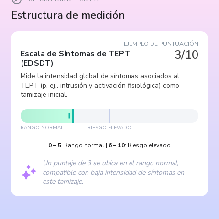
Estructura de medición
EJEMPLO DE PUNTUACIÓN
3/10
Escala de Síntomas de TEPT
(
EDSDT
)
Mide la intensidad global de síntomas asociados al
TEPT (p. ej., intrusión y activación fisiológica) como
tamizaje inicial.
RANGO NORMAL
RIESGO ELEVADO
0
–
5
:
Rango normal
|
6
–
10
:
Riesgo elevado
Un puntaje de 3 se ubica en el rango normal,
compatible con baja intensidad de síntomas en
este tamizaje.