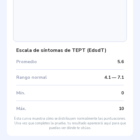
Escala de síntomas de TEPT
(
EdsdT
)
Promedio
5.6
Rango normal
4.1
—
7.1
Mín
.
0
Máx
.
10
Esta curva muestra cómo se distribuyen normalmente las puntuaciones.
Una vez que completes la prueba, tu resultado aparecerá aquí para que
puedas ver dónde te sitúas.