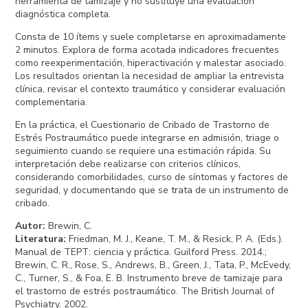
herramienta de tamizaje y no sustituye una evaluación
diagnóstica completa.
Consta de 10 ítems y suele completarse en aproximadamente
2 minutos. Explora de forma acotada indicadores frecuentes
como reexperimentación, hiperactivación y malestar asociado.
Los resultados orientan la necesidad de ampliar la entrevista
clínica, revisar el contexto traumático y considerar evaluación
complementaria.
En la práctica, el Cuestionario de Cribado de Trastorno de
Estrés Postraumático puede integrarse en admisión, triage o
seguimiento cuando se requiere una estimación rápida. Su
interpretación debe realizarse con criterios clínicos,
considerando comorbilidades, curso de síntomas y factores de
seguridad, y documentando que se trata de un instrumento de
cribado.
Autor
:
Brewin, C.
Literatura
:
Friedman, M. J., Keane, T. M., & Resick, P. A. (Eds.).
Manual de TEPT: ciencia y práctica. Guilford Press. 2014.;
Brewin, C. R., Rose, S., Andrews, B., Green, J., Tata, P., McEvedy,
C., Turner, S., & Foa, E. B. Instrumento breve de tamizaje para
el trastorno de estrés postraumático. The British Journal of
Psychiatry. 2002.