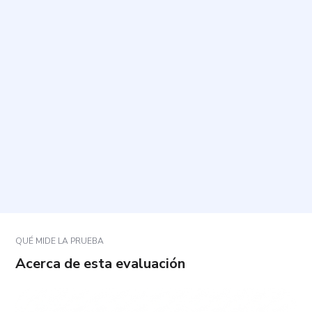
¿Cuánto tiempo toma completarlo y cuántas
preguntas tiene?
¿Qué tipo de síntomas se preguntan?
¿Los resultados equivalen a un diagnóstico?
¿Cómo debo responder para que el resultado sea
útil?
QUÉ MIDE LA PRUEBA
Acerca de esta evaluación