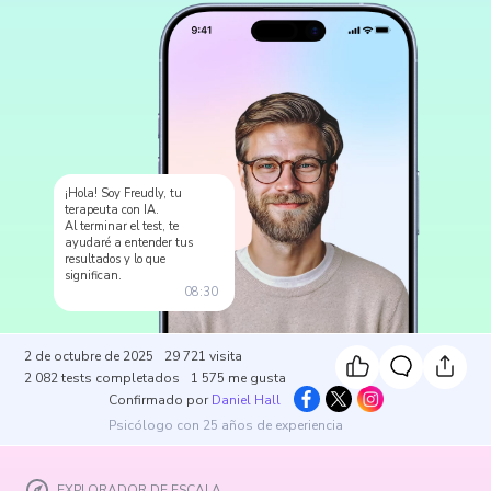
¡Hola! Soy Freudly, tu
terapeuta con IA.
Al terminar el test, te
ayudaré a entender tus
resultados y lo que
significan.
08:30
2 de octubre de 2025
29 721
visita
2 082
tests completados
1 575
me gusta
Confirmado por
Daniel Hall
Psicólogo con 25 años de experiencia
EXPLORADOR DE ESCALA