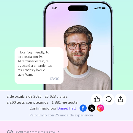
¡Hola! Soy Freudly, tu
terapeuta con IA.
Al terminar el test, te
ayudaré a entender tus
resultados y lo que
significan.
08:30
2 de octubre de 2025
25 623
visitas
2 260
tests completados
1 881
me gusta
Confirmado por
Daniel Hall
Psicólogo con 25 años de experiencia
EXPLORADOR DE ESCALA