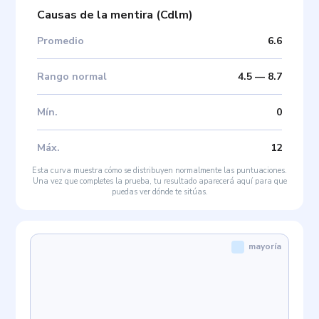
Causas de la mentira
(
Cdlm
)
Promedio
6.6
Rango normal
4.5
—
8.7
Mín
.
0
Máx
.
12
Esta curva muestra cómo se distribuyen normalmente las puntuaciones.
Una vez que completes la prueba, tu resultado aparecerá aquí para que
puedas ver dónde te sitúas.
mayoría