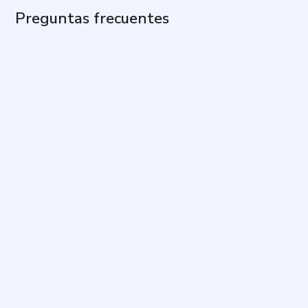
Preguntas frecuentes
¿Cuál es el propósito de este cuestionario?
¿Cuánto tiempo toma y cuántas preguntas
contiene?
¿Qué tipos de mentira evalúa?
¿Cómo debo responder para que el resultado sea
útil?
¿Qué significa la escala sobre motivos para mentir?