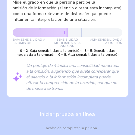
Mide el grado en que la persona percibe la
omisión de información (silencio o respuesta incompleta)
como una forma relevante de distorsión que puede
influir en la interpretación de una situación.
BAJA SENSIBILIDAD A
SENSIBILIDAD
ALTA SENSIBILIDAD A
LA OMISIÓN
MODERADA A LA
LA OMISIÓN
OMISIÓN
0
–
2
:
Baja sensibilidad a la omisión
|
3
–
5
:
Sensibilidad
moderada a la omisión
|
6
–
8
:
Alta sensibilidad a la omisión
Un puntaje de 4 indica una sensibilidad moderada
a la omisión, sugiriendo que suele considerar que
el silencio o la información incompleta puede
alterar la comprensión de lo ocurrido, aunque no
de manera extrema.
Iniciar prueba en línea
acaba de completar la prueba