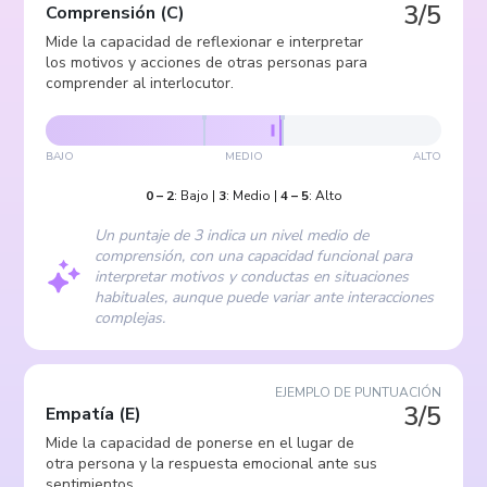
3/5
Comprensión
(
C
)
Mide la capacidad de reflexionar e interpretar
los motivos y acciones de otras personas para
comprender al interlocutor.
BAJO
MEDIO
ALTO
0
–
2
:
Bajo
|
3
:
Medio
|
4
–
5
:
Alto
Un puntaje de 3 indica un nivel medio de
comprensión, con una capacidad funcional para
interpretar motivos y conductas en situaciones
habituales, aunque puede variar ante interacciones
complejas.
EJEMPLO DE PUNTUACIÓN
3/5
Empatía
(
E
)
Mide la capacidad de ponerse en el lugar de
otra persona y la respuesta emocional ante sus
sentimientos.