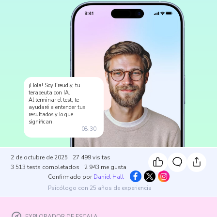
¡Hola! Soy Freudly, tu
terapeuta con IA.
Al terminar el test, te
ayudaré a entender tus
resultados y lo que
significan.
08:30
2 de octubre de 2025
27 499
visitas
3 513
tests completados
2 943
me gusta
Confirmado por
Daniel Hall
Psicólogo con 25 años de experiencia
EXPLORADOR DE ESCALA