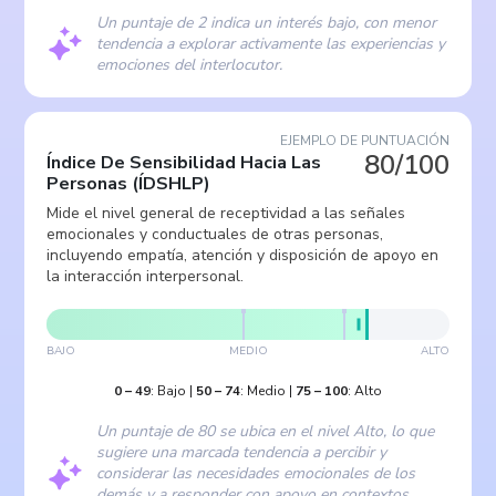
Un puntaje de 2 indica un interés bajo, con menor
tendencia a explorar activamente las experiencias y
emociones del interlocutor.
EJEMPLO DE PUNTUACIÓN
80/100
Índice De Sensibilidad Hacia Las
Personas
(
ÍDSHLP
)
Mide el nivel general de receptividad a las señales
emocionales y conductuales de otras personas,
incluyendo empatía, atención y disposición de apoyo en
la interacción interpersonal.
BAJO
MEDIO
ALTO
0
–
49
:
Bajo
|
50
–
74
:
Medio
|
75
–
100
:
Alto
Un puntaje de 80 se ubica en el nivel Alto, lo que
sugiere una marcada tendencia a percibir y
considerar las necesidades emocionales de los
demás y a responder con apoyo en contextos