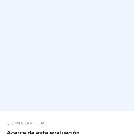
¿Cuál es el propósito de este cuestionario?
¿Cuánto tiempo toma completarlo y cuántas
preguntas contiene?
¿Cómo debo responder para que el resultado sea
útil?
¿Hay respuestas correctas o incorrectas?
¿Qué ocurre si una pregunta no se ajusta del todo
a mi situación?
QUÉ MIDE LA PRUEBA
Acerca de esta evaluación