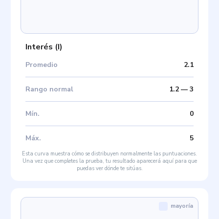
Interés
(
I
)
Promedio
2.1
Rango normal
1.2
—
3
Mín
.
0
Máx
.
5
Esta curva muestra cómo se distribuyen normalmente las puntuaciones.
Una vez que completes la prueba, tu resultado aparecerá aquí para que
puedas ver dónde te sitúas.
mayoría