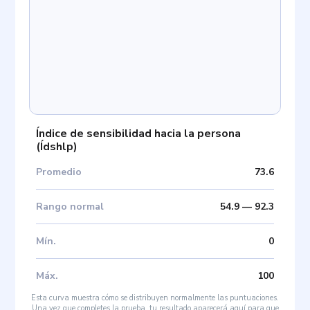
Índice de sensibilidad hacia la persona
(
Ídshlp
)
Promedio
73.6
Rango normal
54.9
—
92.3
Mín
.
0
Máx
.
100
Esta curva muestra cómo se distribuyen normalmente las puntuaciones.
Una vez que completes la prueba, tu resultado aparecerá aquí para que