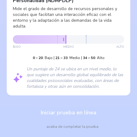
Personalidad
(
NDMPDLP
)
Mide el grado de desarrollo de recursos personales y
sociales que facilitan una interacción eficaz con el
entorno y la adaptación a las demandas de la vida
adulta.
BAJO
MEDIO
ALTO
0
–
20
:
Bajo
|
21
–
33
:
Medio
|
34
–
50
:
Alto
Un puntaje de 24 se ubica en un nivel medio, lo
que sugiere un desarrollo global equilibrado de las
cualidades psicosociales evaluadas, con áreas de
fortaleza y otras aún en consolidación.
Iniciar prueba en línea
acaba de completar la prueba