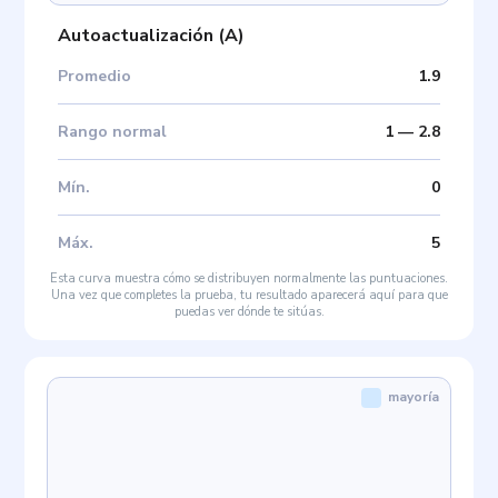
Autoactualización
(
A
)
Promedio
1.9
Rango normal
1
—
2.8
Mín
.
0
Máx
.
5
Esta curva muestra cómo se distribuyen normalmente las puntuaciones.
Una vez que completes la prueba, tu resultado aparecerá aquí para que
puedas ver dónde te sitúas.
mayoría