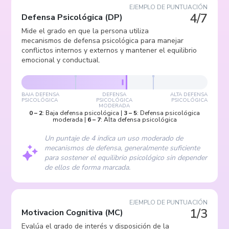
EJEMPLO DE PUNTUACIÓN
4/7
Defensa Psicológica
(
DP
)
Mide el grado en que la persona utiliza
mecanismos de defensa psicológica para manejar
conflictos internos y externos y mantener el equilibrio
emocional y conductual.
BAJA DEFENSA
DEFENSA
ALTA DEFENSA
PSICOLÓGICA
PSICOLÓGICA
PSICOLÓGICA
MODERADA
0
–
2
:
Baja defensa psicológica
|
3
–
5
:
Defensa psicológica
moderada
|
6
–
7
:
Alta defensa psicológica
Un puntaje de 4 indica un uso moderado de
mecanismos de defensa, generalmente suficiente
para sostener el equilibrio psicológico sin depender
de ellos de forma marcada.
EJEMPLO DE PUNTUACIÓN
1/3
Motivacion Cognitiva
(
MC
)
Evalúa el grado de interés y disposición de la