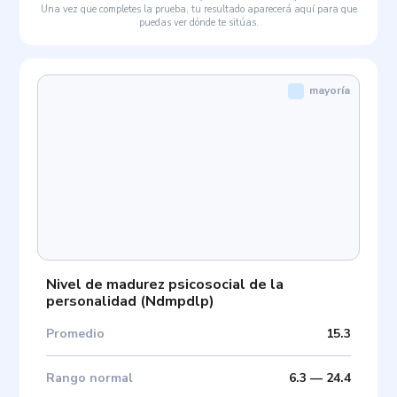
Una vez que completes la prueba, tu resultado aparecerá aquí para que
puedas ver dónde te sitúas.
mayoría
Nivel de madurez psicosocial de la
personalidad
(
Ndmpdlp
)
Promedio
15.3
Rango normal
6.3
—
24.4