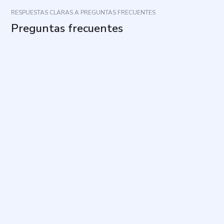
RESPUESTAS CLARAS A PREGUNTAS FRECUENTES
Preguntas frecuentes
¿Cuál es el propósito de este cuestionario?
¿Qué aspectos evalúa?
¿Cuánto tiempo toma y cuántas preguntas tiene?
¿Cómo debo responder para que los resultados
sean útiles?