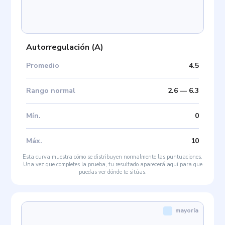
Autorregulación
(
A
)
Promedio
4.5
Rango normal
2.6
—
6.3
Mín
.
0
Máx
.
10
Esta curva muestra cómo se distribuyen normalmente las puntuaciones.
Una vez que completes la prueba, tu resultado aparecerá aquí para que
puedas ver dónde te sitúas.
mayoría