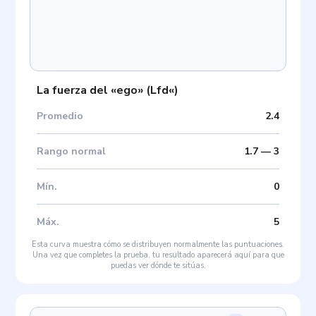
La fuerza del «ego»
(
Lfd«
)
Promedio
2.4
Rango normal
1.7
—
3
Mín
.
0
Máx
.
5
Esta curva muestra cómo se distribuyen normalmente las puntuaciones.
Una vez que completes la prueba, tu resultado aparecerá aquí para que
puedas ver dónde te sitúas.