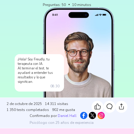
Preguntas
:
50
10
minutos
¡Hola! Soy Freudly, tu
terapeuta con IA.
Al terminar el test, te
ayudaré a entender tus
resultados y lo que
significan.
08:30
2 de octubre de 2025
14 311
visitas
1 350
tests completados
902
me gusta
Confirmado por
Daniel Hall
Psicólogo con 25 años de experiencia