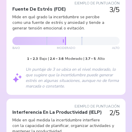
EJEMPLO DE PUNTUACIÓN
3/5
Fuente De Estrés
(
FDE
)
Mide en qué grado la incertidumbre se percibe
como una fuente de estrés y ansiedad y tiende a
generar tensión emocional o evitación.
BAJO
MODERADO
ALTO
1
–
2.3
:
Bajo
|
2.4
–
3.6
:
Moderado
|
3.7
–
5
:
Alto
Un puntaje de 3 se ubica en el nivel moderado, lo
que sugiere que la incertidumbre puede generar
estrés en algunas situaciones, aunque no de forma
marcada o constante.
EJEMPLO DE PUNTUACIÓN
2/5
Interferencia En La Productividad
(
IELP
)
Mide en qué medida la incertidumbre interfiere
con la capacidad de planificar, organizar actividades y
mantener la productividad.