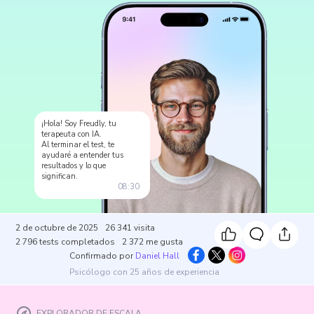
¡Hola! Soy Freudly, tu
terapeuta con IA.
Al terminar el test, te
ayudaré a entender tus
resultados y lo que
significan.
08:30
2 de octubre de 2025
26 341
visita
2 796
tests completados
2 372
me gusta
Confirmado por
Daniel Hall
Psicólogo con 25 años de experiencia
EXPLORADOR DE ESCALA