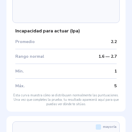
Incapacidad para actuar
(
Ipa
)
Promedio
2.2
Rango normal
1.6
—
2.7
Mín
.
1
Máx
.
5
Esta curva muestra cómo se distribuyen normalmente las puntuaciones.
Una vez que completes la prueba, tu resultado aparecerá aquí para que
puedas ver dónde te sitúas.
mayoría