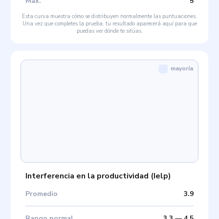
Máx
.
5
Esta curva muestra cómo se distribuyen normalmente las puntuaciones.
Una vez que completes la prueba, tu resultado aparecerá aquí para que
puedas ver dónde te sitúas.
mayoría
Interferencia en la productividad
(
Ielp
)
Promedio
3.9
Rango normal
3.3
—
4.5