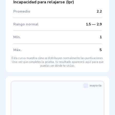
Incapacidad para relajarse
(
Ipr
)
Promedio
2.2
Rango normal
1.5
—
2.9
Mín
.
1
Máx
.
5
Esta curva muestra cómo se distribuyen normalmente las puntuaciones.
Una vez que completes la prueba, tu resultado aparecerá aquí para que
puedas ver dónde te sitúas.
mayoría