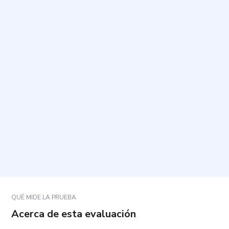
¿Cuál es el propósito de este cuestionario?
¿Cuánto tiempo toma completarlo y cuántas
preguntas tiene?
¿Cómo debo responder las preguntas?
¿Qué tipo de situaciones describen los enunciados?
¿Qué pasa si una pregunta no se ajusta
exactamente a mi caso?
QUÉ MIDE LA PRUEBA
Acerca de esta evaluación