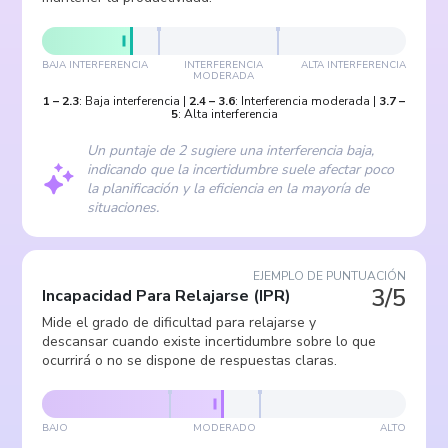
BAJA INTERFERENCIA
INTERFERENCIA
ALTA INTERFERENCIA
MODERADA
1
–
2.3
:
Baja interferencia
|
2.4
–
3.6
:
Interferencia moderada
|
3.7
–
5
:
Alta interferencia
Un puntaje de 2 sugiere una interferencia baja,
indicando que la incertidumbre suele afectar poco
la planificación y la eficiencia en la mayoría de
situaciones.
EJEMPLO DE PUNTUACIÓN
3/5
Incapacidad Para Relajarse
(
IPR
)
Mide el grado de dificultad para relajarse y
descansar cuando existe incertidumbre sobre lo que
ocurrirá o no se dispone de respuestas claras.
BAJO
MODERADO
ALTO