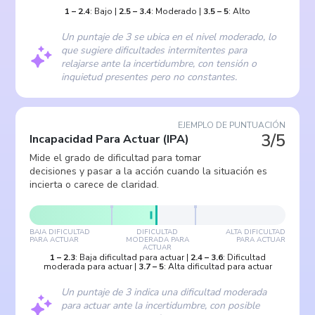
1
–
2.4
:
Bajo
|
2.5
–
3.4
:
Moderado
|
3.5
–
5
:
Alto
Un puntaje de 3 se ubica en el nivel moderado, lo
que sugiere dificultades intermitentes para
relajarse ante la incertidumbre, con tensión o
inquietud presentes pero no constantes.
EJEMPLO DE PUNTUACIÓN
3/5
Incapacidad Para Actuar
(
IPA
)
Mide el grado de dificultad para tomar
decisiones y pasar a la acción cuando la situación es
incierta o carece de claridad.
BAJA DIFICULTAD
DIFICULTAD
ALTA DIFICULTAD
PARA ACTUAR
MODERADA PARA
PARA ACTUAR
ACTUAR
1
–
2.3
:
Baja dificultad para actuar
|
2.4
–
3.6
:
Dificultad
moderada para actuar
|
3.7
–
5
:
Alta dificultad para actuar
Un puntaje de 3 indica una dificultad moderada
para actuar ante la incertidumbre, con posible