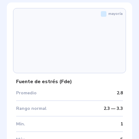
mayoría
Fuente de estrés
(
Fde
)
Promedio
2.8
Rango normal
2.3
—
3.3
Mín
.
1