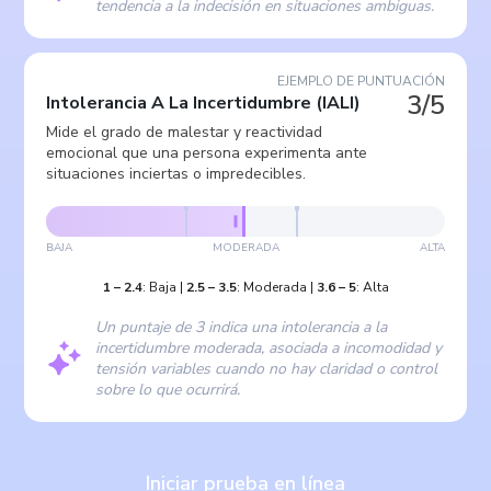
tendencia a la indecisión en situaciones ambiguas.
EJEMPLO DE PUNTUACIÓN
3/5
Intolerancia A La Incertidumbre
(
IALI
)
Mide el grado de malestar y reactividad
emocional que una persona experimenta ante
situaciones inciertas o impredecibles.
BAJA
MODERADA
ALTA
1
–
2.4
:
Baja
|
2.5
–
3.5
:
Moderada
|
3.6
–
5
:
Alta
Un puntaje de 3 indica una intolerancia a la
incertidumbre moderada, asociada a incomodidad y
tensión variables cuando no hay claridad o control
sobre lo que ocurrirá.
Iniciar prueba en línea