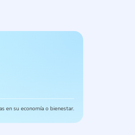
P
as en su economía o bienestar.
P