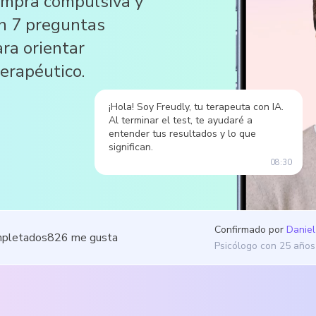
compra compulsiva y
on 7 preguntas
ara orientar
terapéutico.
¡Hola! Soy Freudly, tu terapeuta con IA.
Al terminar el test, te ayudaré a
entender tus resultados y lo que
significan.
08:30
Confirmado por
Daniel
mpletados
826
me gusta
Psicólogo con 25 años