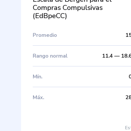
Compras Compulsivas
(
EdBpeCC
)
Promedio
1
Rango normal
11.4
—
18.
Mín
.
Máx
.
2
Es