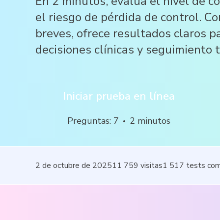
En 2 minutos, evalúa el nivel de 
el riesgo de pérdida de control. C
breves, ofrece resultados claros p
decisiones clínicas y seguimiento 
Iniciar prueba en línea
Preguntas
:
7
2
minutos
2 de octubre de 2025
11 759
visitas
1 517
tests co