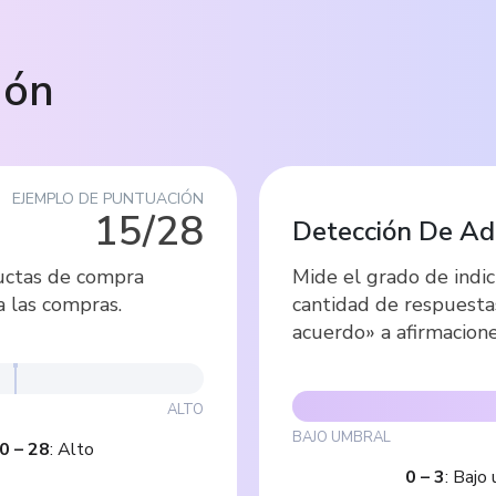
ión
EJEMPLO DE PUNTUACIÓN
15/28
)
Detección De Ad
ductas de compra
Mide el grado de indic
a las compras.
cantidad de respuesta
acuerdo» a afirmacione
ALTO
BAJO UMBRAL
0
–
28
:
Alto
0
–
3
:
Bajo 