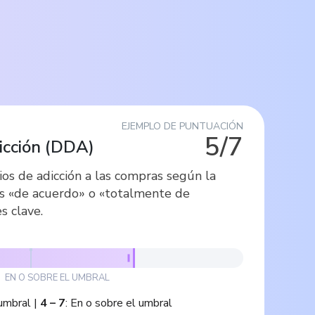
EJEMPLO DE PUNTUACIÓN
5/7
icción
(
DDA
)
ios de adicción a las compras según la
s «de acuerdo» o «totalmente de
s clave.
EN O SOBRE EL UMBRAL
umbral
|
4
–
7
:
En o sobre el umbral