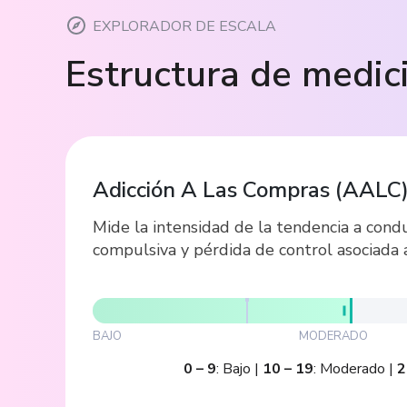
EXPLORADOR DE ESCALA
Estructura de medic
Adicción A Las Compras
(
AALC
Mide la intensidad de la tendencia a con
compulsiva y pérdida de control asociada 
BAJO
MODERADO
0
–
9
:
Bajo
|
10
–
19
:
Moderado
|
2