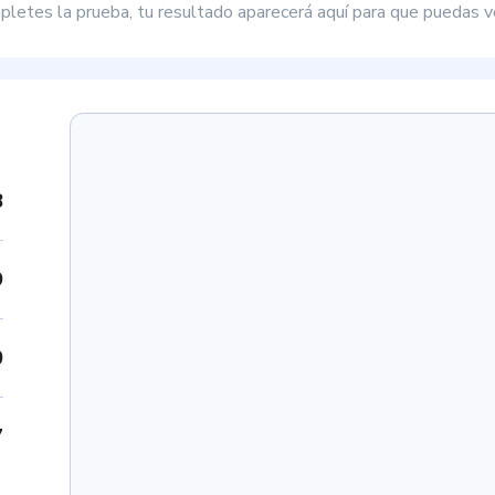
letes la prueba, tu resultado aparecerá aquí para que puedas ve
8
9
0
7