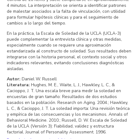
4 minutos. La interpretación se orienta a identificar patrones
de malestar asociados a la falta de vinculación, con utilidad
para formular hipótesis clínicas y para el seguimiento de
cambios a lo largo del tiempo.
En la práctica, la Escala de Soledad de la UCLA (UCLA-3)
puede complementar la entrevista clínica y otras medidas,
especialmente cuando se requiere una aproximación
estandarizada al constructo de soledad. Sus resultados deben
integrarse con la historia personal, el contexto social y otros
indicadores relevantes, evitando conclusiones diagnósticas
aisladas.
Autor
:
Daniel W. Russell
Literatura
:
Hughes, M. E., Waite, L. J., Hawkley, L. C., &
Cacioppo, J. T. Una escala breve para medir la soledad en
encuestas de gran tamaño: Resultados de dos estudios
basados en la población. Research on Aging. 2004.; Hawkley,
L. C., & Cacioppo, J. T. La soledad importa: Una revisión teórica
y empírica de las consecuencias y los mecanismos. Annals of
Behavioral Medicine. 2010.; Russell, D. W. Escala de Soledad
de la UCLA (Versión 3): Fiabilidad, validez y estructura
factorial. Journal of Personality Assessment. 1996.