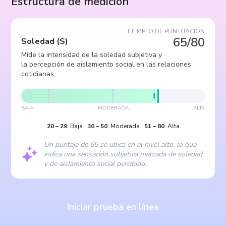
Estructura de medición
EJEMPLO DE PUNTUACIÓN
65/80
Soledad
(
S
)
Mide la intensidad de la soledad subjetiva y
la percepción de aislamiento social en las relaciones
cotidianas.
BAJA
MODERADA
ALTA
20
–
29
:
Baja
|
30
–
50
:
Moderada
|
51
–
80
:
Alta
Un puntaje de 65 se ubica en el nivel alto, lo que
indica una sensación subjetiva marcada de soledad
y de aislamiento social percibido.
Iniciar prueba en línea