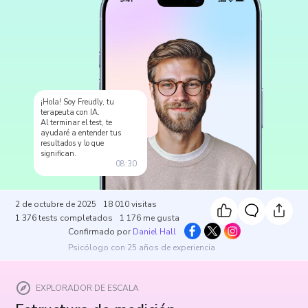
¡Hola! Soy Freudly, tu
terapeuta con IA.
Al terminar el test, te
ayudaré a entender tus
resultados y lo que
significan.
08:30
2 de octubre de 2025
18 010
visitas
1 376
tests completados
1 176
me gusta
Confirmado por
Daniel Hall
Psicólogo con 25 años de experiencia
EXPLORADOR DE ESCALA