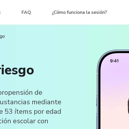
t
FAQ
¿Cómo funciona la sesión?
sgo
riesgo
propensión de
sustancias mediante
ce 53 ítems por edad
ión escolar con