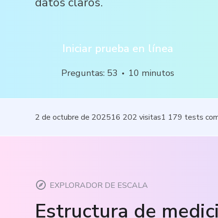
datos claros.
Iniciar prueba en línea
Preguntas
:
53
10
minutos
2 de octubre de 2025
16 202
visitas
1 179
tests co
EXPLORADOR DE ESCALA
Estructura de medic