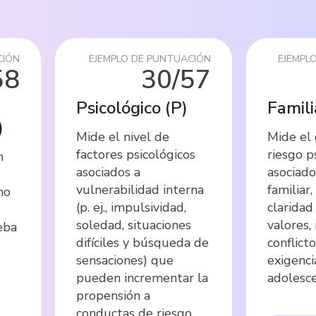
CIÓN
EJEMPLO DE PUNTUACIÓN
EJEMPL
58
30/57
Psicológico
(
P
)
Famili
)
Mide el nivel de
Mide el
factores psicológicos
riesgo p
n
asociados a
asociado
vulnerabilidad interna
familiar
no
(p. ej., impulsividad,
claridad
soledad, situaciones
valores,
eba
difíciles y búsqueda de
conflict
sensaciones) que
exigenci
pueden incrementar la
adolesce
propensión a
conductas de riesgo.