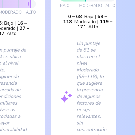
BAJO
MODERADO
ALTO
MODERADO
ALTO
0
–
68
:
Bajo
|
69
–
118
:
Moderado
|
119
–
5
:
Bajo
|
16
–
171
:
Alto
derado
|
27
–
37
:
Alto
Un puntaje
n puntaje de
de 81 se
4 se ubica
ubica en el
 el nivel
nivel
to,
Moderado
ugiriendo
(69–118), lo
resencia
que sugiere
arcada de
la presencia
ondiciones
de algunos
miliares
factores de
dversas
riesgo
sociadas a
relevantes,
ayor
sin
ulnerabilidad
concentración