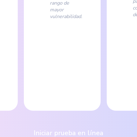
p
rango de
c
mayor
d
vulnerabilidad.
Iniciar prueba en línea