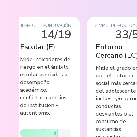
EJEMPLO DE PUNTUACIÓN
EJEMPLO DE PUNTUA
14/19
33/
Escolar
(
E
)
Entorno
Cercano
(
EC
Mide indicadores de
riesgo en el ámbito
Mide el grado e
escolar asociados a
que el entorno
desempeño
social más cerca
académico,
del adolescente
conflictos, cambios
incluye y/o apru
de institución y
conductas
ausentismo.
desviantes o el
consumo de
sustancias
psicoactivas.