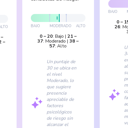
BAJO
0
–
1
BAJO
MODERADO
ALTO
26
:
Mo
ALTO
0
–
20
:
Bajo
|
21
–
–
37
:
Moderado
|
38
–
2
–
57
:
Alto
U
3
en
Un puntaje de
al
30 se ubica en
s
el nivel
p
Moderado, lo
m
que sugiere
c
presencia
fa
apreciable de
a
factores
a
psicológicos
m
de riesgo sin
v
alcanzar el