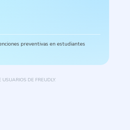
enciones preventivas en estudiantes
L
p
 USUARIOS DE FREUDLY.