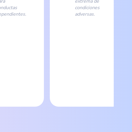
ara
extrema de
onductas
condiciones
ependientes.
adversas.