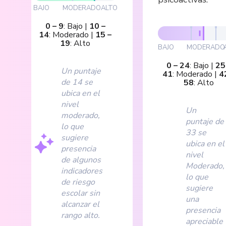
BAJO
MODERADO
ALTO
0
–
9
:
Bajo
|
10
–
14
:
Moderado
|
15
–
19
:
Alto
BAJO
MODERADO
0
–
24
:
Bajo
|
25
Un puntaje
41
:
Moderado
|
4
de 14 se
58
:
Alto
ubica en el
nivel
Un
moderado,
puntaje de
lo que
33 se
sugiere
ubica en el
presencia
nivel
de algunos
Moderado,
indicadores
lo que
de riesgo
sugiere
escolar sin
una
alcanzar el
presencia
rango alto.
apreciable