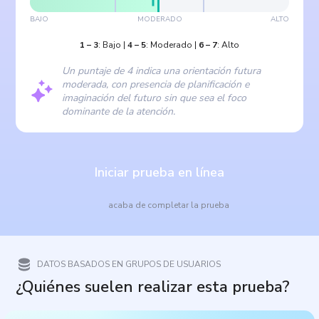
BAJO
MODERADO
ALTO
1
–
3
:
Bajo
|
4
–
5
:
Moderado
|
6
–
7
:
Alto
Un puntaje de 4 indica una orientación futura
moderada, con presencia de planificación e
imaginación del futuro sin que sea el foco
dominante de la atención.
Iniciar prueba en línea
acaba de completar la prueba
DATOS BASADOS EN GRUPOS DE USUARIOS
¿Quiénes suelen realizar esta prueba?