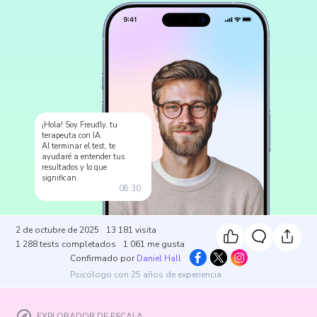
¡Hola! Soy Freudly, tu
terapeuta con IA.
Al terminar el test, te
ayudaré a entender tus
resultados y lo que
significan.
08:30
2 de octubre de 2025
13 181
visita
1 288
tests completados
1 061
me gusta
Confirmado por
Daniel Hall
Psicólogo con 25 años de experiencia
EXPLORADOR DE ESCALA