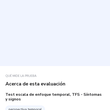
¿Cómo se responde a las preguntas?
¿Cuánto tiempo dura y cuántas preguntas incluye?
¿Qué hago si una afirmación no describe
exactamente mi situación?
¿Qué significan los resultados?
QUÉ MIDE LA PRUEBA
Acerca de esta evaluación
Test escala de enfoque temporal, TFS - Síntomas
y signos
perspectiva temporal