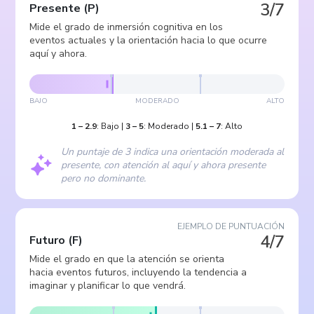
3/7
Presente
(
P
)
Mide el grado de inmersión cognitiva en los
eventos actuales y la orientación hacia lo que ocurre
aquí y ahora.
BAJO
MODERADO
ALTO
1
–
2.9
:
Bajo
|
3
–
5
:
Moderado
|
5.1
–
7
:
Alto
Un puntaje de 3 indica una orientación moderada al
presente, con atención al aquí y ahora presente
pero no dominante.
EJEMPLO DE PUNTUACIÓN
4/7
Futuro
(
F
)
Mide el grado en que la atención se orienta
hacia eventos futuros, incluyendo la tendencia a
imaginar y planificar lo que vendrá.