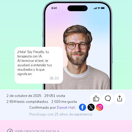
¡Hola! Soy Freudly, tu
terapeuta con IA.
Al terminar el test, te
ayudaré a entender tus
resultados y lo que
significan.
08:30
2 de octubre de 2025
29 051
visita
2 934
tests completados
2 020
me gusta
Confirmado por
Daniel Hall
Psicólogo con 25 años de experiencia
EXPLORADOR DE ESCALA