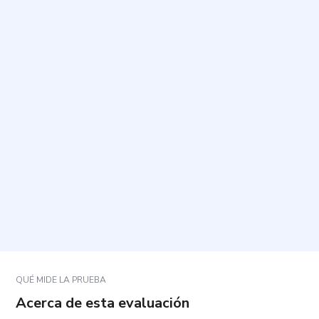
¿Cuál es el propósito de esta escala?
¿Cómo debo responder a las afirmaciones?
¿Cuánto tiempo toma y cuántas preguntas
contiene?
¿Por qué hay afirmaciones formuladas en positivo y
en negativo?
¿Qué pasa si una afirmación no describe
exactamente mi situación?
QUÉ MIDE LA PRUEBA
Acerca de esta evaluación