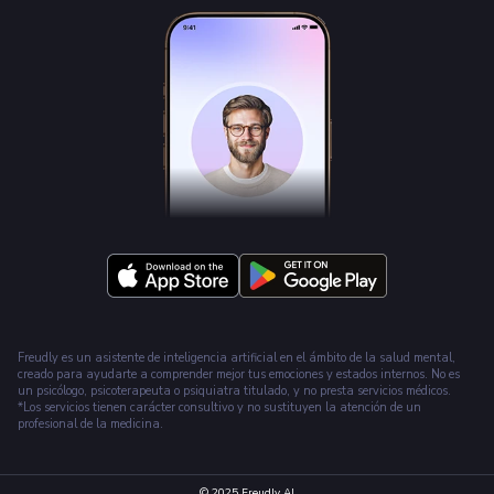
Freudly es un asistente de inteligencia artificial en el ámbito de la salud mental,
creado para ayudarte a comprender mejor tus emociones y estados internos. No es
un psicólogo, psicoterapeuta o psiquiatra titulado, y no presta servicios médicos.
*Los servicios tienen carácter consultivo y no sustituyen la atención de un
profesional de la medicina.
© 2025
Freudly AI