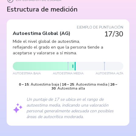
Estructura de medición
EJEMPLO DE PUNTUACIÓN
17/30
Autoestima Global
(
AG
)
Mide el nivel global de autoestima,
reflejando el grado en que la persona tiende a
aceptarse y valorarse a sí misma.
AUTOESTIMA BAJA
AUTOESTIMA MEDIA
AUTOESTIMA ALTA
0
–
15
:
Autoestima baja
|
16
–
25
:
Autoestima media
|
26
–
30
:
Autoestima alta
Un puntaje de 17 se ubica en el rango de
autoestima media, indicando una valoración
personal generalmente adecuada con posibles
áreas de autocrítica moderada.