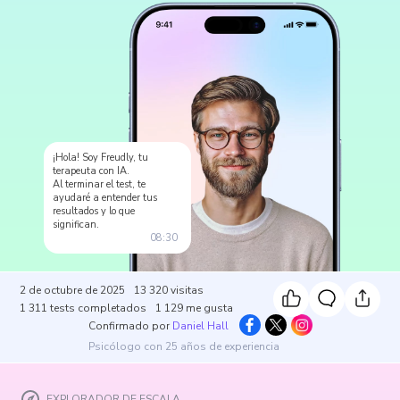
¡Hola! Soy Freudly, tu
terapeuta con IA.
Al terminar el test, te
ayudaré a entender tus
resultados y lo que
significan.
08:30
2 de octubre de 2025
13 320
visitas
1 311
tests completados
1 129
me gusta
Confirmado por
Daniel Hall
Psicólogo con 25 años de experiencia
EXPLORADOR DE ESCALA