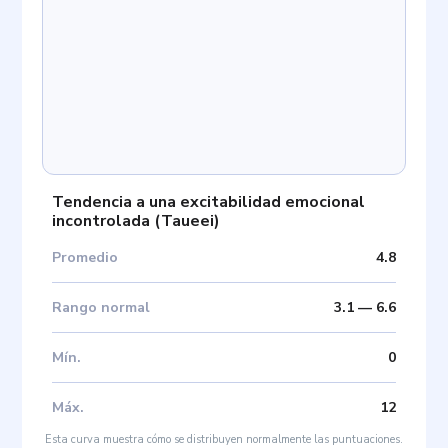
Tendencia a una excitabilidad emocional
incontrolada
(
Taueei
)
Promedio
4.8
Rango normal
3.1
—
6.6
Mín
.
0
Máx
.
12
Esta curva muestra cómo se distribuyen normalmente las puntuaciones.