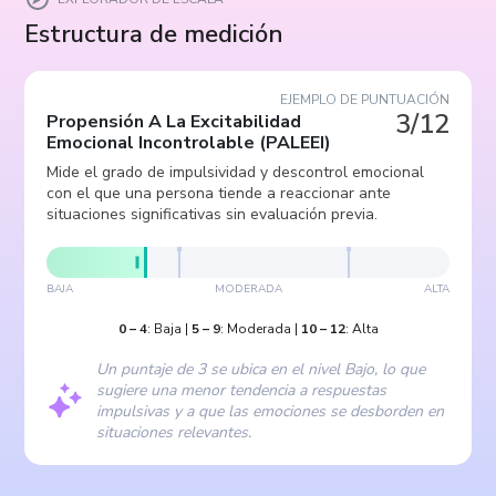
Estructura de medición
EJEMPLO DE PUNTUACIÓN
3/12
Propensión A La Excitabilidad
Emocional Incontrolable
(
PALEEI
)
Mide el grado de impulsividad y descontrol emocional
con el que una persona tiende a reaccionar ante
situaciones significativas sin evaluación previa.
BAJA
MODERADA
ALTA
0
–
4
:
Baja
|
5
–
9
:
Moderada
|
10
–
12
:
Alta
Un puntaje de 3 se ubica en el nivel Bajo, lo que
sugiere una menor tendencia a respuestas
impulsivas y a que las emociones se desborden en
situaciones relevantes.