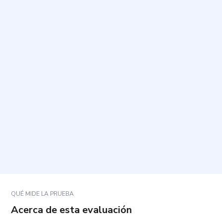
¿Cuál es el propósito de este cuestionario?
¿Cuánto tiempo toma y cuántas preguntas incluye?
¿Cómo debo responder para que los resultados
sean más útiles?
¿Qué aspectos evalúan las preguntas?
¿Qué significa mi resultado y cómo se utiliza?
QUÉ MIDE LA PRUEBA
Acerca de esta evaluación