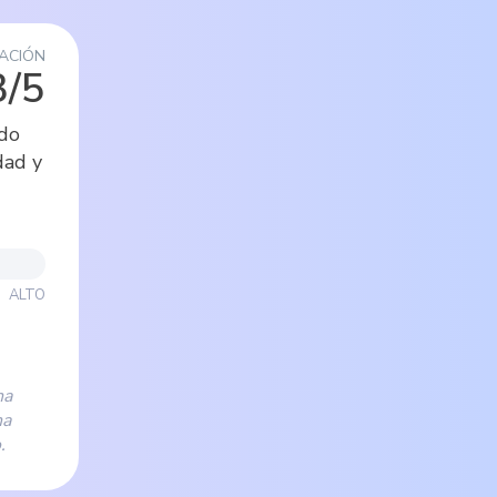
ACIÓN
3/5
ado
dad y
ALTO
na
na
.