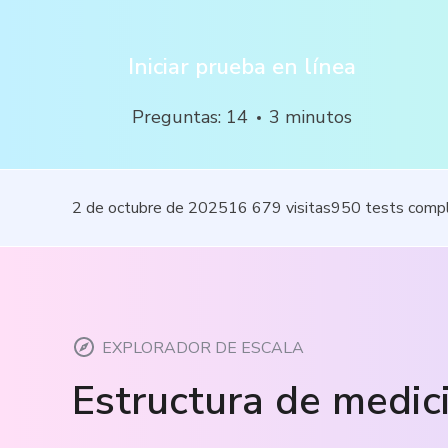
Iniciar prueba en línea
Preguntas
:
14
3
minutos
2 de octubre de 2025
16 679
visitas
950
tests comp
EXPLORADOR DE ESCALA
Estructura de medic