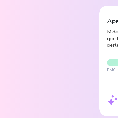
Ape
Mide
que 
pert
BAJO