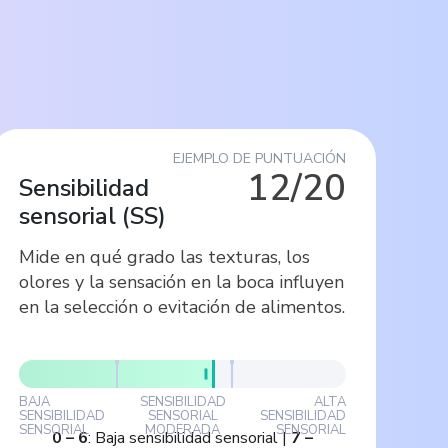
EJEMPLO DE PUNTUACIÓN
12/20
Sensibilidad
sensorial
(
SS
)
Mide en qué grado las texturas, los
olores y la sensación en la boca influyen
en la selección o evitación de alimentos.
BAJA
SENSIBILIDAD
ALTA
SENSIBILIDAD
SENSORIAL
SENSIBILIDAD
SENSORIAL
MODERADA
SENSORIAL
0
–
6
:
Baja sensibilidad sensorial
|
7
–