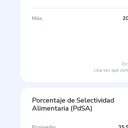
Máx
.
2
Es
Una vez que comp
Porcentaje de Selectividad
Alimentaria
(
PdSA
)
Promedio
35.