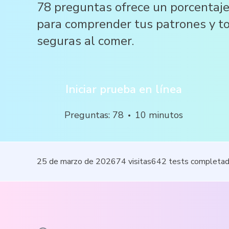
78 preguntas ofrece un porcentaje 
para comprender tus patrones y t
seguras al comer.
Iniciar prueba en línea
Preguntas
:
78
10
minutos
25 de marzo de 2026
74
visitas
642
tests completa