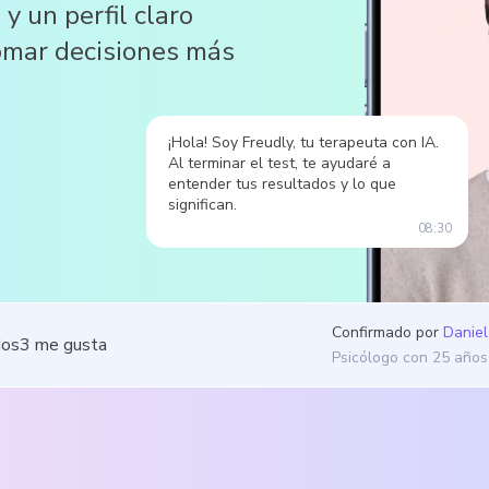
y un perfil claro
omar decisiones más
¡Hola! Soy Freudly, tu terapeuta con IA.
Al terminar el test, te ayudaré a
entender tus resultados y lo que
significan.
08:30
Confirmado por
Daniel
dos
3
me gusta
Psicólogo con 25 años