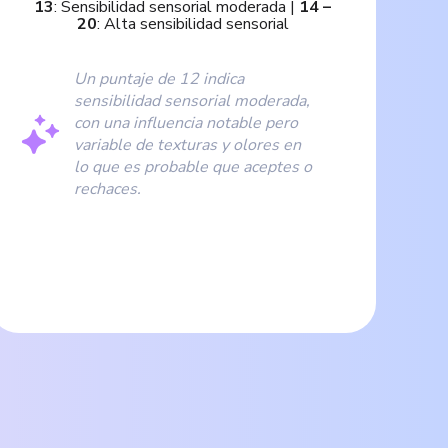
13
:
Sensibilidad sensorial moderada
|
14
–
20
:
Alta sensibilidad sensorial
Un puntaje de 12 indica
sensibilidad sensorial moderada,
con una influencia notable pero
variable de texturas y olores en
lo que es probable que aceptes o
rechaces.