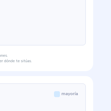
ones.
r dónde te sitúas.
mayoría