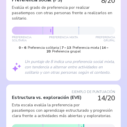
8/20
Preferencia social
(
PS
)
Evalúa el grado de preferencia por realizar
pasatiempos con otras personas frente a realizarlos en
solitario.
PREFERENCIA
PREFERENCIA MIXTA
PREFERENCIA
SOLITARIA
GRUPAL
0
–
6
:
Preferencia solitaria
|
7
–
13
:
Preferencia mixta
|
14
–
20
:
Preferencia grupal
Un puntaje de 8 indica una preferencia social mixta,
con tendencia a alternar entre actividades en
solitario y con otras personas según el contexto.
EJEMPLO DE PUNTUACIÓN
14/20
Estructura vs. exploración
(
EVE
)
Esta escala evalúa la preferencia por
pasatiempos con aprendizaje estructurado y progresión
clara frente a actividades más abiertas y exploratorias.