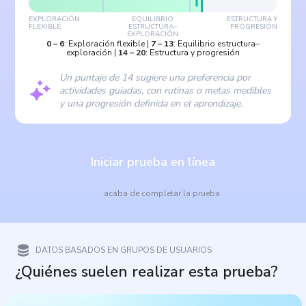
EXPLORACIÓN
EQUILIBRIO
ESTRUCTURA Y
FLEXIBLE
ESTRUCTURA–
PROGRESIÓN
EXPLORACIÓN
0
–
6
:
Exploración flexible
|
7
–
13
:
Equilibrio estructura–
exploración
|
14
–
20
:
Estructura y progresión
Un puntaje de 14 sugiere una preferencia por
actividades guiadas, con rutinas o metas medibles
y una progresión definida en el aprendizaje.
Iniciar prueba en línea
acaba de completar la prueba
DATOS BASADOS EN GRUPOS DE USUARIOS
¿Quiénes suelen realizar esta prueba?