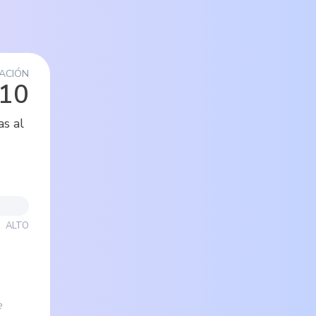
ACIÓN
/10
as al
ALTO
e