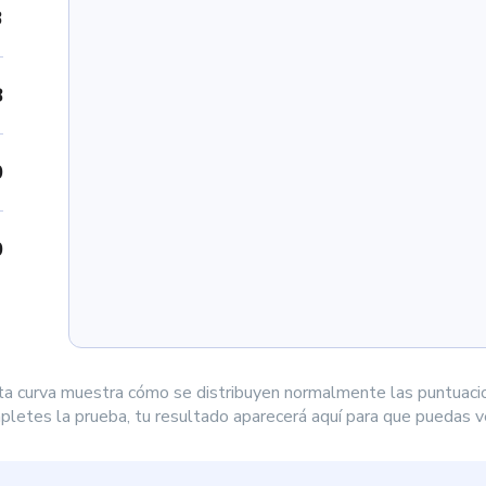
3
8
0
0
ta curva muestra cómo se distribuyen normalmente las puntuaci
letes la prueba, tu resultado aparecerá aquí para que puedas ve