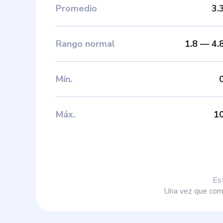
Promedio
3.
Rango normal
1.8
—
4.
Mín
.
Máx
.
1
Es
Una vez que comp