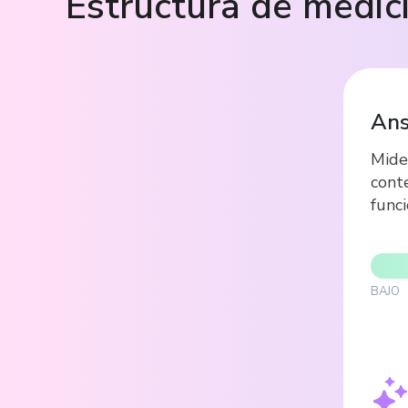
Estructura de medic
Ans
Mide 
cont
func
BAJO