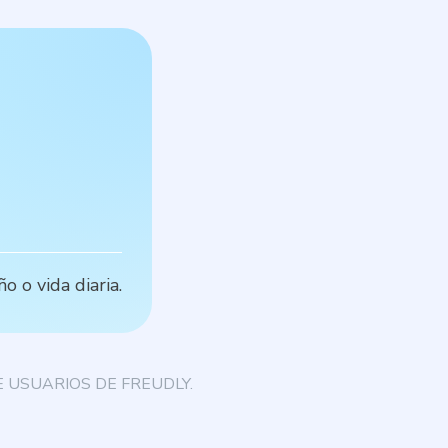
P
o o vida diaria.
L
 USUARIOS DE FREUDLY.