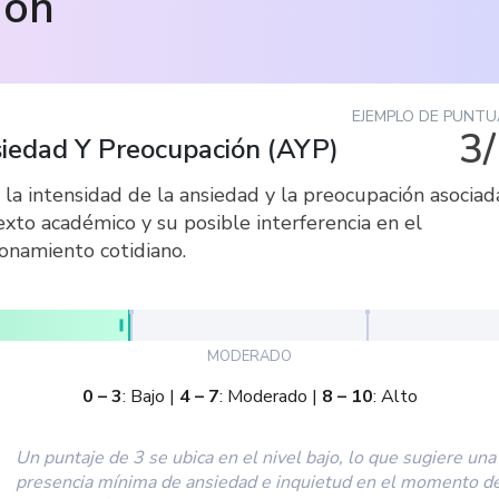
ión
EJEMPLO DE PUNTU
3
iedad Y Preocupación
(
AYP
)
la intensidad de la ansiedad y la preocupación asociad
exto académico y su posible interferencia en el
ionamiento cotidiano.
MODERADO
0
–
3
:
Bajo
|
4
–
7
:
Moderado
|
8
–
10
:
Alto
Un puntaje de 3 se ubica en el nivel bajo, lo que sugiere una
presencia mínima de ansiedad e inquietud en el momento d