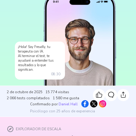
¡Hola! Soy Freudly, tu
terapeuta con IA.
Al terminar el test, te
ayudaré a entender tus
resultados y lo que
significan.
08:30
2 de octubre de 2025
15 774
visitas
2 066
tests completados
1 580
me gusta
Confirmado por
Daniel Hall
Psicólogo con 25 años de experiencia
EXPLORADOR DE ESCALA