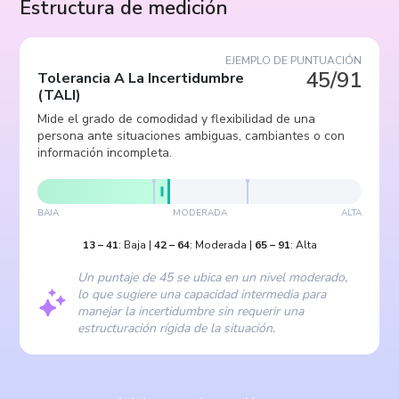
Estructura de medición
EJEMPLO DE PUNTUACIÓN
45/91
Tolerancia A La Incertidumbre
(
TALI
)
Mide el grado de comodidad y flexibilidad de una
persona ante situaciones ambiguas, cambiantes o con
información incompleta.
BAJA
MODERADA
ALTA
13
–
41
:
Baja
|
42
–
64
:
Moderada
|
65
–
91
:
Alta
Un puntaje de 45 se ubica en un nivel moderado,
lo que sugiere una capacidad intermedia para
manejar la incertidumbre sin requerir una
estructuración rígida de la situación.