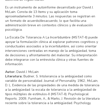
Es un instrumento de autoinforme desarrollado por David J.
McLain. Consta de 13 ítems y su aplicación toma
aproximadamente 3 minutos. Las respuestas se registran en
un formato de acuerdo/desacuerdo, lo que facilita una
administración breve en contextos clínicos y de evaluación
psicológica.
La Escala De Tolerancia A La Incertidumbre (MSTAT-II) puede
apoyar la formulación clínica al explorar patrones cognitivos y
conductuales asociados a la incertidumbre, así como orientar
intervenciones centradas en manejo de la ambigüedad, toma
de decisiones y afrontamiento del malestar. Su interpretación
debe integrarse con la entrevista clínica y otras fuentes de
información.
Autor
:
David J. McLain
Literatura
:
Budner, S. Intolerancia a la ambigüedad como
variable de personalidad. Journal of Personality. 1962.; McLain,
D. L. Evidencia de las propiedades de una medida de tolerancia
a la ambigüedad: la escala de tolerancia a la ambigüedad de
tipos múltiples de estímulos-II (MSTAT-II). Psychological
Reports. 2009.; Furnham, A., & Marks, J. Revisión de la literatura
reciente sobre la tolerancia a la ambigüedad. Psychology.