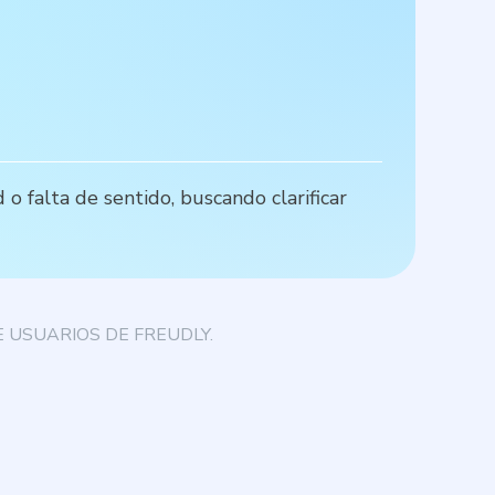
o falta de sentido, buscando clarificar
L
t
 USUARIOS DE FREUDLY.