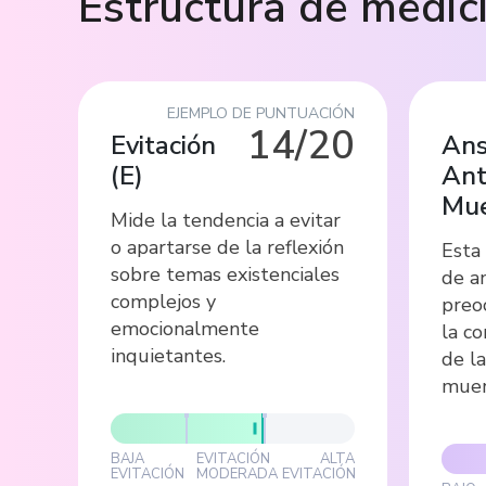
Estructura de medic
EJEMPLO DE PUNTUACIÓN
14/20
Evitación
Ans
(
E
)
Ant
Mue
Mide la tendencia a evitar
o apartarse de la reflexión
Esta
sobre temas existenciales
de a
complejos y
preo
emocionalmente
la co
inquietantes.
de la
muer
BAJA
EVITACIÓN
ALTA
EVITACIÓN
MODERADA
EVITACIÓN