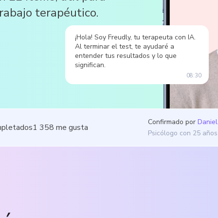
trabajo terapéutico.
¡Hola! Soy Freudly, tu terapeuta con IA.
Al terminar el test, te ayudaré a
entender tus resultados y lo que
significan.
08:30
Confirmado por
Daniel
mpletados
1 358
me gusta
Psicólogo con 25 años