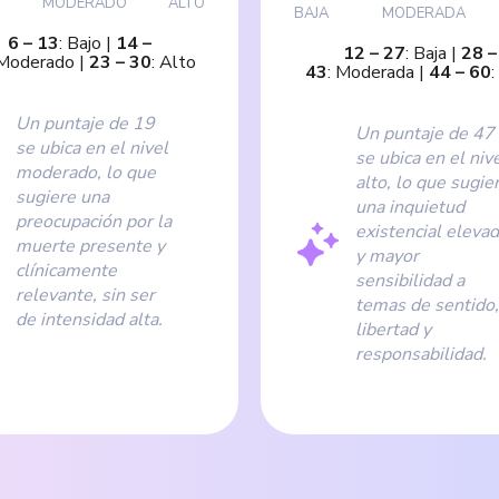
MODERADO
ALTO
BAJA
MODERADA
6
–
13
:
Bajo
|
14
–
12
–
27
:
Baja
|
28
–
Moderado
|
23
–
30
:
Alto
43
:
Moderada
|
44
–
60
:
Un puntaje de 19
Un puntaje de 47
se ubica en el nivel
se ubica en el niv
moderado, lo que
alto, lo que sugie
sugiere una
una inquietud
preocupación por la
existencial eleva
muerte presente y
y mayor
clínicamente
sensibilidad a
relevante, sin ser
temas de sentido,
de intensidad alta.
libertad y
responsabilidad.