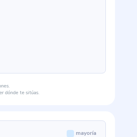
ones.
r dónde te sitúas.
mayoría