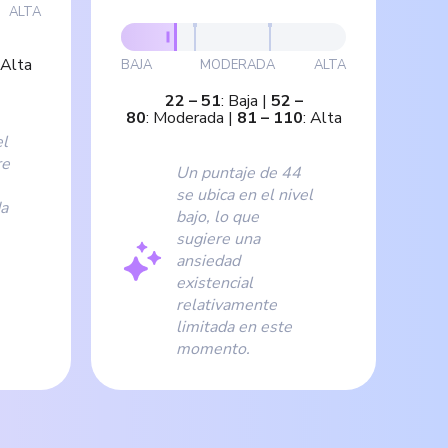
ALTA
Alta
BAJA
MODERADA
ALTA
22
–
51
:
Baja
|
52
–
80
:
Moderada
|
81
–
110
:
Alta
el
re
Un puntaje de 44
se ubica en el nivel
da
bajo, lo que
sugiere una
ansiedad
existencial
relativamente
limitada en este
momento.