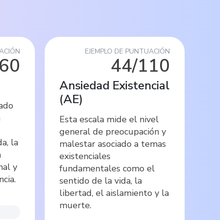
ACIÓN
EJEMPLO DE PUNTUACIÓN
/60
44/110
Ansiedad Existencial
(
AE
)
rado
n
Esta escala mide el nivel
general de preocupación y
a, la
malestar asociado a temas
a
existenciales
nal y
fundamentales como el
ncia.
sentido de la vida, la
libertad, el aislamiento y la
muerte.