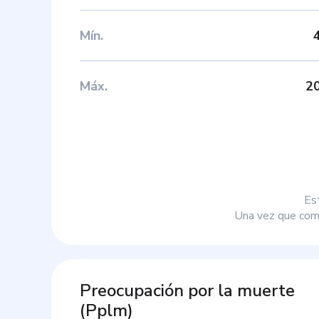
Mín
.
Máx
.
2
Es
Una vez que comp
Preocupación por la muerte
(
Pplm
)