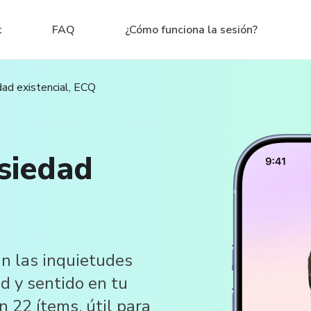
t
FAQ
¿Cómo funciona la sesión?
dad existencial, ECQ
nsiedad
n las inquietudes
d y sentido en tu
n 22 ítems, útil para