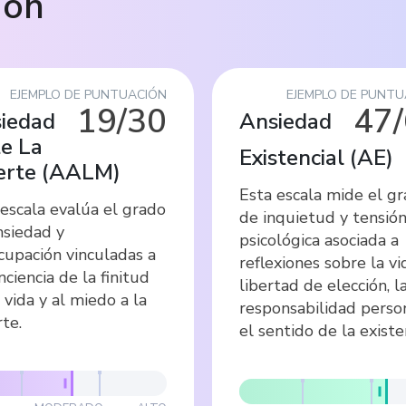
ión
EJEMPLO DE PUNTUACIÓN
EJEMPLO DE PUNTU
19/30
47
iedad
Ansiedad
e La
Existencial
(
AE
)
rte
(
AALM
)
Esta escala mide el g
 escala evalúa el grado
de inquietud y tensió
nsiedad y
psicológica asociada a
cupación vinculadas a
reflexiones sobre la vid
nciencia de la finitud
libertad de elección, l
 vida y al miedo a la
responsabilidad perso
te.
el sentido de la existe