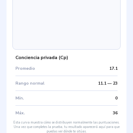
Conciencia privada
(
Cp
)
Promedio
17.1
Rango normal
11.1
—
23
Mín
.
0
Máx
.
36
Esta curva muestra cómo se distribuyen normalmente las puntuaciones.
Una vez que completes la prueba, tu resultado aparecerá aquí para que
puedas ver dónde te sitúas.