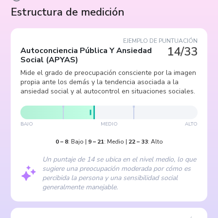
Estructura de medición
EJEMPLO DE PUNTUACIÓN
14/33
Autoconciencia Pública Y Ansiedad
Social
(
APYAS
)
Mide el grado de preocupación consciente por la imagen
propia ante los demás y la tendencia asociada a la
ansiedad social y al autocontrol en situaciones sociales.
BAJO
MEDIO
ALTO
0
–
8
:
Bajo
|
9
–
21
:
Medio
|
22
–
33
:
Alto
Un puntaje de 14 se ubica en el nivel medio, lo que
sugiere una preocupación moderada por cómo es
percibida la persona y una sensibilidad social
generalmente manejable.