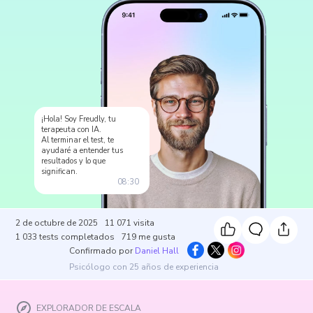
¡Hola! Soy Freudly, tu
terapeuta con IA.
Al terminar el test, te
ayudaré a entender tus
resultados y lo que
significan.
08:30
2 de octubre de 2025
11 071
visita
1 033
tests completados
719
me gusta
Confirmado por
Daniel Hall
Psicólogo con 25 años de experiencia
EXPLORADOR DE ESCALA