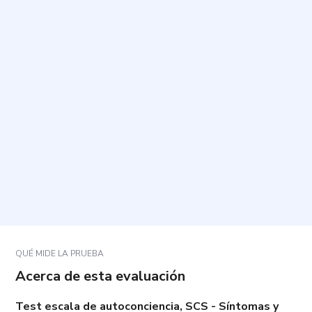
¿Cuál es el propósito de este cuestionario?
¿Cuánto tiempo toma y cuántas preguntas incluye?
¿Cómo debo responder a las preguntas?
¿Qué hago si una pregunta no se ajusta
exactamente a mi situación?
¿Hay respuestas correctas o incorrectas?
QUÉ MIDE LA PRUEBA
Acerca de esta evaluación
Test escala de autoconciencia, SCS - Síntomas y