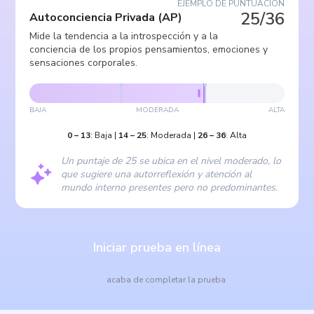
EJEMPLO DE PUNTUACIÓN
25/36
Autoconciencia Privada
(
AP
)
Mide la tendencia a la introspección y a la
conciencia de los propios pensamientos, emociones y
sensaciones corporales.
BAJA
MODERADA
ALTA
0
–
13
:
Baja
|
14
–
25
:
Moderada
|
26
–
36
:
Alta
Un puntaje de 25 se ubica en el nivel moderado, lo
que sugiere una autorreflexión y atención al
mundo interno presentes pero no predominantes.
Iniciar prueba en línea
acaba de completar la prueba