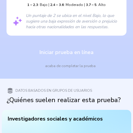
1
–
2.3
:
Bajo
|
2.4
–
3.6
:
Moderado
|
3.7
–
5
:
Alto
Un puntaje de 2 se ubica en el nivel Bajo, lo que
sugiere una baja expresión de aversión o prejuicio
hacia otras nacionalidades en las respuestas.
Iniciar prueba en línea
acaba de completar la prueba
DATOS BASADOS EN GRUPOS DE USUARIOS
¿Quiénes suelen realizar esta prueba?
Investigadores sociales y académicos