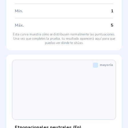
Mín
.
1
Máx
.
5
Esta curva muestra cómo se distribuyen normalmente las puntuaciones.
Una vez que completes la prueba, tu resultado aparecerá aquí para que
puedas ver dónde te sitúas.
mayoría
Etnonacionales neutrales
(
En
)