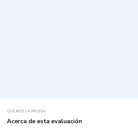
¿Cuál es el propósito del cuestionario?
¿Cuánto tiempo toma y cuántas preguntas incluye?
¿Cómo debo responder a las afirmaciones?
¿Hay respuestas correctas o incorrectas?
¿Qué hago si una pregunta no se ajusta del todo a
mi experiencia?
QUÉ MIDE LA PRUEBA
Acerca de esta evaluación