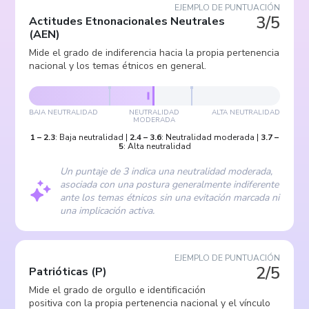
EJEMPLO DE PUNTUACIÓN
3/5
Actitudes Etnonacionales Neutrales
(
AEN
)
Mide el grado de indiferencia hacia la propia pertenencia
nacional y los temas étnicos en general.
BAJA NEUTRALIDAD
NEUTRALIDAD
ALTA NEUTRALIDAD
MODERADA
1
–
2.3
:
Baja neutralidad
|
2.4
–
3.6
:
Neutralidad moderada
|
3.7
–
5
:
Alta neutralidad
Un puntaje de 3 indica una neutralidad moderada,
asociada con una postura generalmente indiferente
ante los temas étnicos sin una evitación marcada ni
una implicación activa.
EJEMPLO DE PUNTUACIÓN
2/5
Patrióticas
(
P
)
Mide el grado de orgullo e identificación
positiva con la propia pertenencia nacional y el vínculo