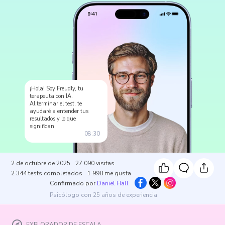
¡Hola! Soy Freudly, tu
terapeuta con IA.
Al terminar el test, te
ayudaré a entender tus
resultados y lo que
significan.
08:30
2 de octubre de 2025
27 090
visitas
2 344
tests completados
1 998
me gusta
Confirmado por
Daniel Hall
Psicólogo con 25 años de experiencia
EXPLORADOR DE ESCALA