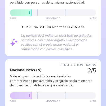
percibido con personas de la misma nacionalidad.
BAJO
MODERADO
ALTO
1
–
2.3
:
Bajo
|
2.4
–
3.6
:
Moderado
|
3.7
–
5
:
Alto
Un puntaje de 2 indica un nivel bajo de actitudes
patrióticas, con menor orgullo e identificación
positiva con el propio grupo nacional en
comparación con niveles más altos.
EJEMPLO DE PUNTUACIÓN
2/5
Nacionalistas
(
N
)
Mide el grado de actitudes nacionalistas
caracterizadas por aversión y prejuicio hacia miembros
de otras nacionalidades o grupos étnicos.
BAJO
MODERADO
ALTO