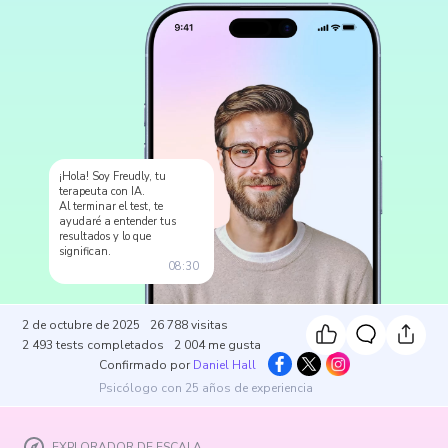
¡Hola! Soy Freudly, tu
terapeuta con IA.
Al terminar el test, te
ayudaré a entender tus
resultados y lo que
significan.
08:30
2 de octubre de 2025
26 788
visitas
2 493
tests completados
2 004
me gusta
Confirmado por
Daniel Hall
Psicólogo con 25 años de experiencia
EXPLORADOR DE ESCALA