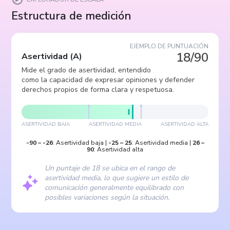
Estructura de medición
EJEMPLO DE PUNTUACIÓN
18/90
Asertividad
(
A
)
Mide el grado de asertividad, entendido
como la capacidad de expresar opiniones y defender
derechos propios de forma clara y respetuosa.
ASERTIVIDAD BAJA
ASERTIVIDAD MEDIA
ASERTIVIDAD ALTA
-90
–
-26
:
Asertividad baja
|
-25
–
25
:
Asertividad media
|
26
–
90
:
Asertividad alta
Un puntaje de 18 se ubica en el rango de
asertividad media, lo que sugiere un estilo de
comunicación generalmente equilibrado con
posibles variaciones según la situación.