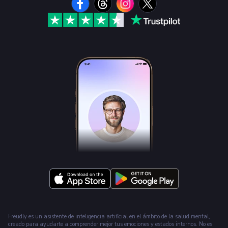
Freudly es un asistente de inteligencia artificial en el ámbito de la salud mental,
creado para ayudarte a comprender mejor tus emociones y estados internos. No es