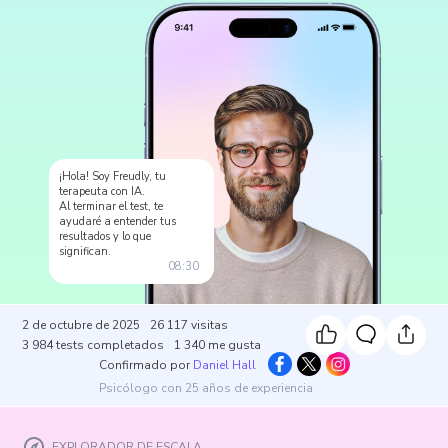
¡Hola! Soy Freudly, tu
terapeuta con IA.
Al terminar el test, te
ayudaré a entender tus
resultados y lo que
significan.
08:30
2 de octubre de 2025
26 117
visitas
3 984
tests completados
1 340
me gusta
Confirmado por
Daniel Hall
Psicólogo con 25 años de experiencia
EXPLORADOR DE ESCALA