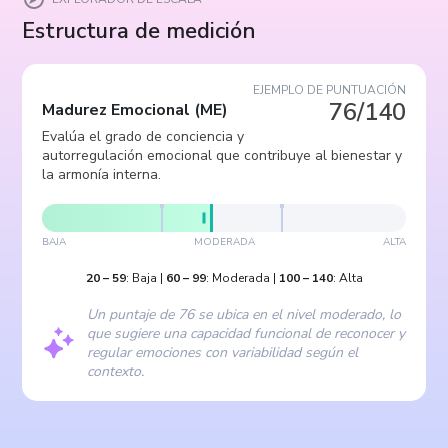
Estructura de medición
EJEMPLO DE PUNTUACIÓN
76/140
Madurez Emocional
(
ME
)
Evalúa el grado de conciencia y
autorregulación emocional que contribuye al bienestar y
la armonía interna.
BAJA
MODERADA
ALTA
20
–
59
:
Baja
|
60
–
99
:
Moderada
|
100
–
140
:
Alta
Un puntaje de 76 se ubica en el nivel moderado, lo
que sugiere una capacidad funcional de reconocer y
regular emociones con variabilidad según el
contexto.