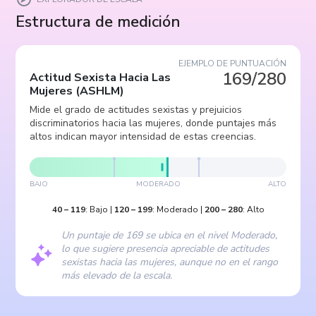
Estructura de medición
EJEMPLO DE PUNTUACIÓN
169/280
Actitud Sexista Hacia Las
Mujeres
(
ASHLM
)
Mide el grado de actitudes sexistas y prejuicios
discriminatorios hacia las mujeres, donde puntajes más
altos indican mayor intensidad de estas creencias.
BAJO
MODERADO
ALTO
40
–
119
:
Bajo
|
120
–
199
:
Moderado
|
200
–
280
:
Alto
Un puntaje de 169 se ubica en el nivel Moderado,
lo que sugiere presencia apreciable de actitudes
sexistas hacia las mujeres, aunque no en el rango
más elevado de la escala.