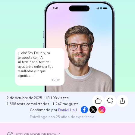
¡Hola! Soy Freudly, tu
terapeuta con IA.
Al terminar el test, te
ayudaré a entender tus
resultados y lo que
significan.
08:30
2 de octubre de 2025
18 198
visitas
1 586
tests completados
1 247
me gusta
Confirmado por
Daniel Hall
Psicólogo con 25 años de experiencia
EXPLORADOR DE ESCALA