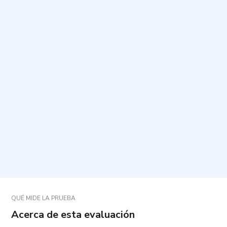
¿Cuál es el propósito de esta evaluación?
¿Cómo se responde a las preguntas?
¿Cuánto tiempo toma y cuántas preguntas incluye?
¿Qué temas abordan los ítems?
¿Qué hacer si una afirmación no se ajusta a mi
situación o me resulta difícil de contestar?
QUÉ MIDE LA PRUEBA
Acerca de esta evaluación