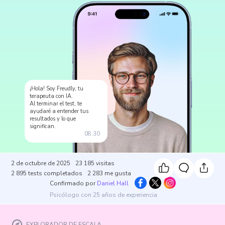
¡Hola! Soy Freudly, tu
terapeuta con IA.
Al terminar el test, te
ayudaré a entender tus
resultados y lo que
significan.
08:30
2 de octubre de 2025
23 185
visitas
2 895
tests completados
2 283
me gusta
Confirmado por
Daniel Hall
Psicólogo con 25 años de experiencia
EXPLORADOR DE ESCALA