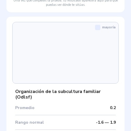
Una vez que completes la prueba, tu resultado aparecerá aquí para que
puedas ver dónde te sitúas.
mayoría
Organización de la subcultura familiar
(
Odlsf
)
Promedio
0.2
Rango normal
-1.6
—
1.9