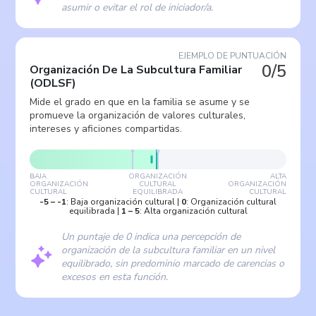
asumir o evitar el rol de iniciador/a.
EJEMPLO DE PUNTUACIÓN
0/5
Organización De La Subcultura Familiar
(
ODLSF
)
Mide el grado en que en la familia se asume y se
promueve la organización de valores culturales,
intereses y aficiones compartidas.
BAJA
ORGANIZACIÓN
ALTA
ORGANIZACIÓN
CULTURAL
ORGANIZACIÓN
CULTURAL
EQUILIBRADA
CULTURAL
-5
–
-1
:
Baja organización cultural
|
0
:
Organización cultural
equilibrada
|
1
–
5
:
Alta organización cultural
Un puntaje de 0 indica una percepción de
organización de la subcultura familiar en un nivel
equilibrado, sin predominio marcado de carencias o
excesos en esta función.