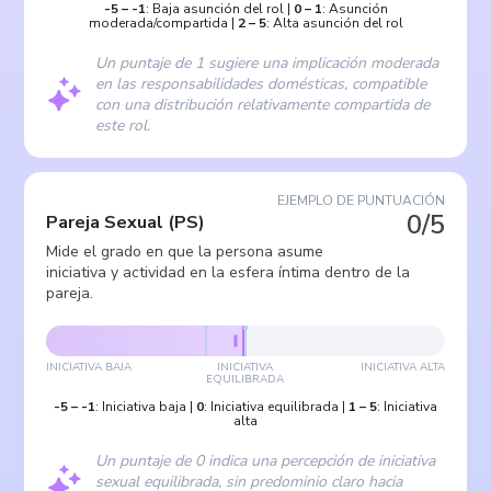
-5
–
-1
:
Baja asunción del rol
|
0
–
1
:
Asunción
moderada/compartida
|
2
–
5
:
Alta asunción del rol
Un puntaje de 1 sugiere una implicación moderada
en las responsabilidades domésticas, compatible
con una distribución relativamente compartida de
este rol.
EJEMPLO DE PUNTUACIÓN
0/5
Pareja Sexual
(
PS
)
Mide el grado en que la persona asume
iniciativa y actividad en la esfera íntima dentro de la
pareja.
INICIATIVA BAJA
INICIATIVA
INICIATIVA ALTA
EQUILIBRADA
-5
–
-1
:
Iniciativa baja
|
0
:
Iniciativa equilibrada
|
1
–
5
:
Iniciativa
alta
Un puntaje de 0 indica una percepción de iniciativa
sexual equilibrada, sin predominio claro hacia