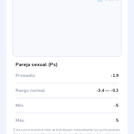
Pareja sexual
(
Ps
)
Promedio
-1.9
Rango normal
-3.4
—
-0.3
Mín
.
-5
Máx
.
5
Esta curva muestra cómo se distribuyen normalmente las puntuaciones.