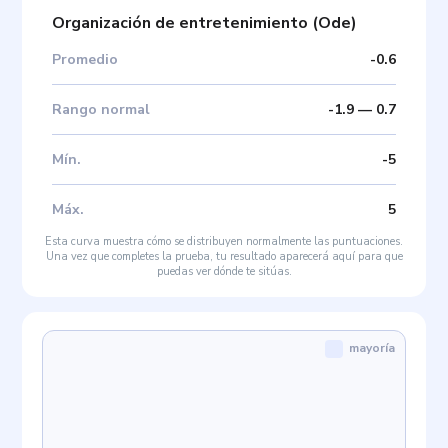
Organización de entretenimiento
(
Ode
)
Promedio
-0.6
Rango normal
-1.9
—
0.7
Mín
.
-5
Máx
.
5
Esta curva muestra cómo se distribuyen normalmente las puntuaciones.
Una vez que completes la prueba, tu resultado aparecerá aquí para que
puedas ver dónde te sitúas.
mayoría