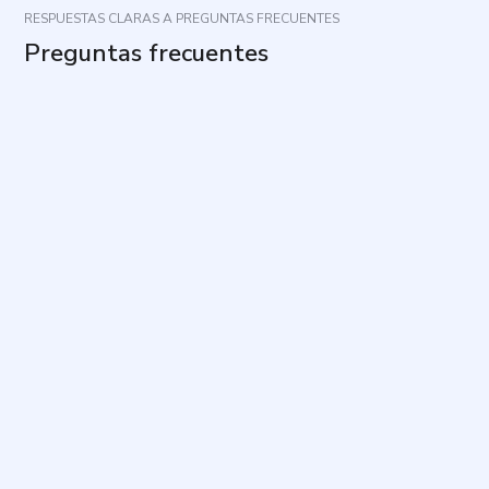
RESPUESTAS CLARAS A PREGUNTAS FRECUENTES
Preguntas frecuentes
¿Cuál es el propósito de este cuestionario?
¿Qué roles se evalúan?
¿Cómo debo responder a las preguntas?
¿Cuánto tiempo toma y cuántas preguntas son?
¿Qué significa si mi evaluación y la de mi pareja no