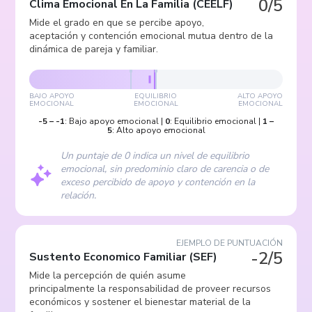
0/5
Clima Emocional En La Familia
(
CEELF
)
Mide el grado en que se percibe apoyo,
aceptación y contención emocional mutua dentro de la
dinámica de pareja y familiar.
BAJO APOYO
EQUILIBRIO
ALTO APOYO
EMOCIONAL
EMOCIONAL
EMOCIONAL
-5
–
-1
:
Bajo apoyo emocional
|
0
:
Equilibrio emocional
|
1
–
5
:
Alto apoyo emocional
Un puntaje de 0 indica un nivel de equilibrio
emocional, sin predominio claro de carencia o de
exceso percibido de apoyo y contención en la
relación.
EJEMPLO DE PUNTUACIÓN
-2/5
Sustento Economico Familiar
(
SEF
)
Mide la percepción de quién asume
principalmente la responsabilidad de proveer recursos
económicos y sostener el bienestar material de la