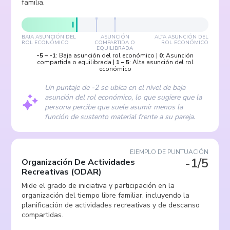
familia.
BAJA ASUNCIÓN DEL
ASUNCIÓN
ALTA ASUNCIÓN DEL
ROL ECONÓMICO
COMPARTIDA O
ROL ECONÓMICO
EQUILIBRADA
-5
–
-1
:
Baja asunción del rol económico
|
0
:
Asunción
compartida o equilibrada
|
1
–
5
:
Alta asunción del rol
económico
Un puntaje de -2 se ubica en el nivel de baja
asunción del rol económico, lo que sugiere que la
persona percibe que suele asumir menos la
función de sustento material frente a su pareja.
EJEMPLO DE PUNTUACIÓN
-1/5
Organización De Actividades
Recreativas
(
ODAR
)
Mide el grado de iniciativa y participación en la
organización del tiempo libre familiar, incluyendo la
planificación de actividades recreativas y de descanso
compartidas.