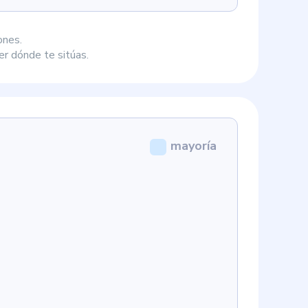
ones.
r dónde te sitúas.
mayoría