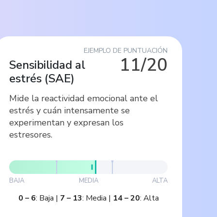
EJEMPLO DE PUNTUACIÓN
11/20
Sensibilidad al
estrés
(
SAE
)
Mide la reactividad emocional ante el
estrés y cuán intensamente se
experimentan y expresan los
estresores.
BAJA
MEDIA
ALTA
0
–
6
:
Baja
|
7
–
13
:
Media
|
14
–
20
:
Alta