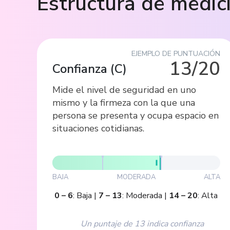
Estructura de medic
EJEMPLO DE PUNTUACIÓN
13/20
Confianza
(
C
)
Mide el nivel de seguridad en uno
mismo y la firmeza con la que una
persona se presenta y ocupa espacio en
situaciones cotidianas.
BAJA
MODERADA
ALTA
0
–
6
:
Baja
|
7
–
13
:
Moderada
|
14
–
20
:
Alta
Un puntaje de 13 indica confianza