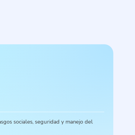
A
asgos sociales, seguridad y manejo del
G