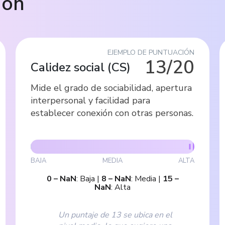
ión
EJEMPLO DE PUNTUACIÓN
13/20
Calidez social
(
CS
)
Mide el grado de sociabilidad, apertura
interpersonal y facilidad para
establecer conexión con otras personas.
BAJA
MEDIA
ALTA
0
–
NaN
:
Baja
|
8
–
NaN
:
Media
|
15
–
NaN
:
Alta
Un puntaje de 13 se ubica en el