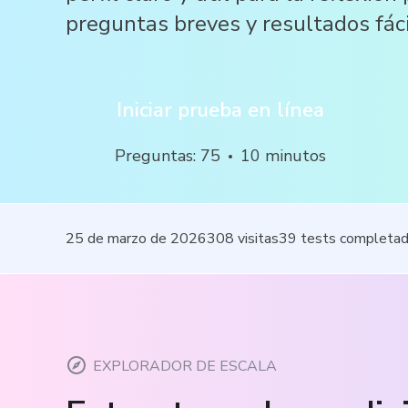
preguntas breves y resultados fáci
Iniciar prueba en línea
Preguntas
:
75
10
minutos
25 de marzo de 2026
308
visitas
39
tests completa
EXPLORADOR DE ESCALA