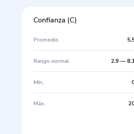
Confianza
(
C
)
Promedio
5.
Rango normal
2.9
—
8.
Mín
.
Máx
.
2