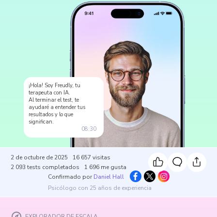
¡Hola! Soy Freudly, tu
terapeuta con IA.
Al terminar el test, te
ayudaré a entender tus
resultados y lo que
significan.
08:30
2 de octubre de 2025
16 657
visitas
2 093
tests completados
1 696
me gusta
Confirmado por
Daniel Hall
Psicólogo con 25 años de experiencia
EXPLORADOR DE ESCALA