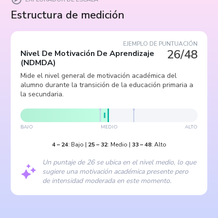
Estructura de medición
EJEMPLO DE PUNTUACIÓN
26/48
Nivel De Motivación De Aprendizaje
(
NDMDA
)
Mide el nivel general de motivación académica del
alumno durante la transición de la educación primaria a
la secundaria.
BAJO
MEDIO
ALTO
4
–
24
:
Bajo
|
25
–
32
:
Medio
|
33
–
48
:
Alto
Un puntaje de 26 se ubica en el nivel medio, lo que
sugiere una motivación académica presente pero
de intensidad moderada en este momento.