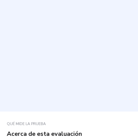
¿Para qué sirve este cuestionario?
¿Cuánto tiempo toma completarlo y cuántas
preguntas tiene?
¿Cómo debo responder para que el resultado sea
válido?
¿Qué aspectos se evalúan?
¿Qué ocurre con mis respuestas y quién verá los
resultados?
QUÉ MIDE LA PRUEBA
Acerca de esta evaluación