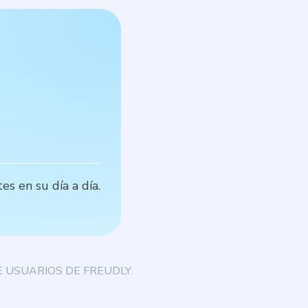
A
s en su día a día.
C
 USUARIOS DE FREUDLY.