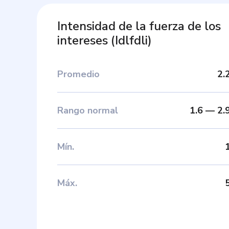
Intensidad de la fuerza de los
intereses
(
Idlfdli
)
Promedio
2.
Rango normal
1.6
—
2.
Mín
.
Máx
.