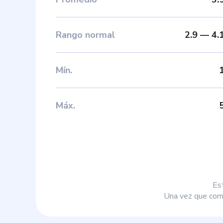
Rango normal
2.9
—
4.
Mín
.
Máx
.
Es
Una vez que comp