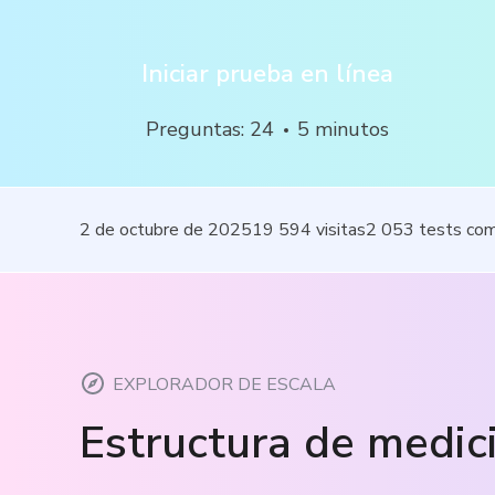
Iniciar prueba en línea
Preguntas
:
24
5
minutos
2 de octubre de 2025
19 594
visitas
2 053
tests co
EXPLORADOR DE ESCALA
Estructura de medic