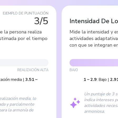
EJEMPLO DE PUNTUACIÓN
3/5
Intensidad De Lo
e la persona realiza
Mide la intensidad y e
estimada por el tiempo
actividades adaptativ
con que se integran en 
REALIZACIÓN ALTA
BAJO
zación media
|
3.51
–
1
–
2.9
:
Bajo
|
2.9
Un puntaje de 3 s
ealización media, lo
indica intereses 
da y parcialmente
actividades neces
para la armonía de
armoniosa.