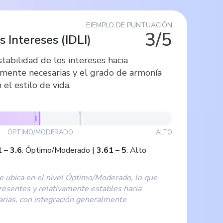
EJEMPLO DE PUNTUACIÓN
3/5
s Intereses
(
IDLI
)
stabilidad de los intereses hacia
amente necesarias y el grado de armonía
el estilo de vida.
ÓPTIMO/MODERADO
ALTO
1
–
3.6
:
Óptimo/Moderado
|
3.61
–
5
:
Alto
e ubica en el nivel Óptimo/Moderado, lo que
presentes y relativamente estables hacia
arias, con integración generalmente