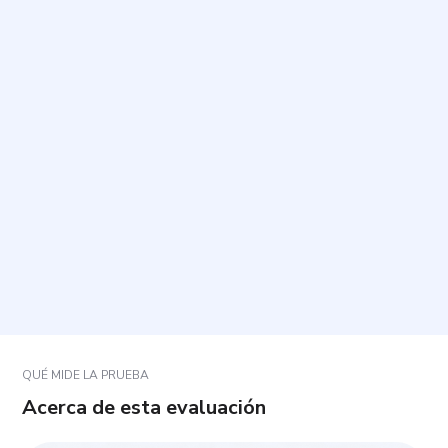
¿Cuál es el propósito de este cuestionario?
¿Cuánto tiempo toma y cuántas preguntas incluye?
¿Cómo debo responder las afirmaciones?
¿Qué significa intuición, compromiso y resiliencia
en el contexto laboral?
¿Qué sucede si una pregunta no se ajusta por
completo a mi situación?
QUÉ MIDE LA PRUEBA
Acerca de esta evaluación