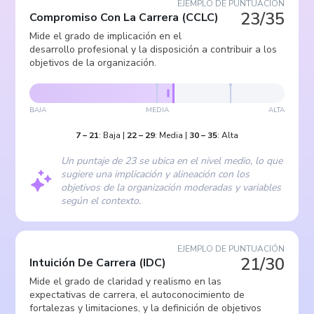
EJEMPLO DE PUNTUACIÓN
23/35
Compromiso Con La Carrera
(
CCLC
)
Mide el grado de implicación en el
desarrollo profesional y la disposición a contribuir a los
objetivos de la organización.
BAJA
MEDIA
ALTA
7
–
21
:
Baja
|
22
–
29
:
Media
|
30
–
35
:
Alta
Un puntaje de 23 se ubica en el nivel medio, lo que
sugiere una implicación y alineación con los
objetivos de la organización moderadas y variables
según el contexto.
EJEMPLO DE PUNTUACIÓN
21/30
Intuición De Carrera
(
IDC
)
Mide el grado de claridad y realismo en las
expectativas de carrera, el autoconocimiento de
fortalezas y limitaciones, y la definición de objetivos