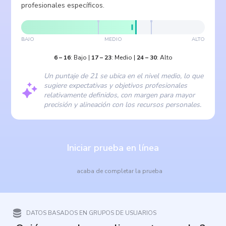
profesionales específicos.
BAJO
MEDIO
ALTO
6
–
16
:
Bajo
|
17
–
23
:
Medio
|
24
–
30
:
Alto
Un puntaje de 21 se ubica en el nivel medio, lo que
sugiere expectativas y objetivos profesionales
relativamente definidos, con margen para mayor
precisión y alineación con los recursos personales.
Iniciar prueba en línea
acaba de completar la prueba
DATOS BASADOS EN GRUPOS DE USUARIOS