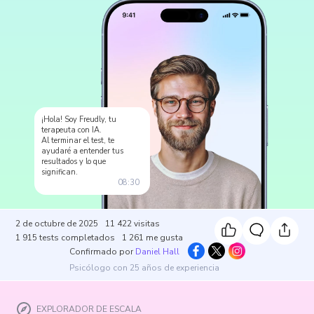
¡Hola! Soy Freudly, tu
terapeuta con IA.
Al terminar el test, te
ayudaré a entender tus
resultados y lo que
significan.
08:30
2 de octubre de 2025
11 422
visitas
1 915
tests completados
1 261
me gusta
Confirmado por
Daniel Hall
Psicólogo con 25 años de experiencia
EXPLORADOR DE ESCALA