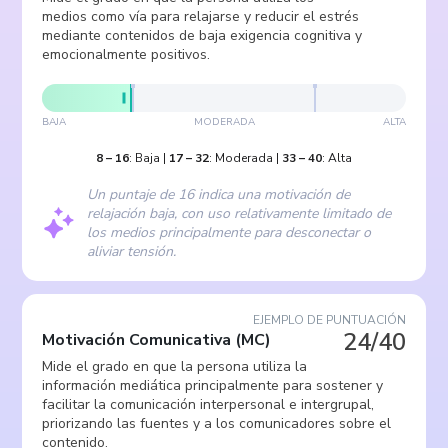
medios como vía para relajarse y reducir el estrés
mediante contenidos de baja exigencia cognitiva y
emocionalmente positivos.
BAJA
MODERADA
ALTA
8
–
16
:
Baja
|
17
–
32
:
Moderada
|
33
–
40
:
Alta
Un puntaje de 16 indica una motivación de
relajación baja, con uso relativamente limitado de
los medios principalmente para desconectar o
aliviar tensión.
EJEMPLO DE PUNTUACIÓN
24/40
Motivación Comunicativa
(
MC
)
Mide el grado en que la persona utiliza la
información mediática principalmente para sostener y
facilitar la comunicación interpersonal e intergrupal,
priorizando las fuentes y a los comunicadores sobre el
contenido.