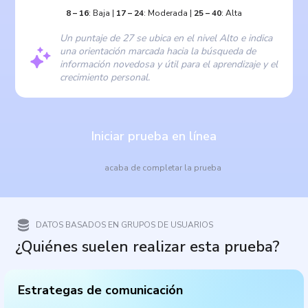
8
–
16
:
Baja
|
17
–
24
:
Moderada
|
25
–
40
:
Alta
Un puntaje de 27 se ubica en el nivel Alto e indica
una orientación marcada hacia la búsqueda de
información novedosa y útil para el aprendizaje y el
crecimiento personal.
Iniciar prueba en línea
acaba de completar la prueba
DATOS BASADOS EN GRUPOS DE USUARIOS
¿Quiénes suelen realizar esta prueba?
Estrategas de comunicación