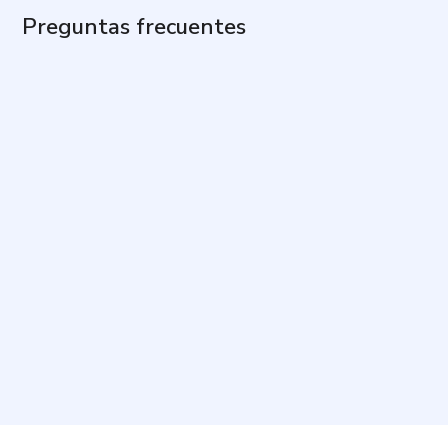
Preguntas frecuentes
¿Cuál es el propósito de esta prueba?
¿Cuánto tiempo toma y cuántas preguntas incluye?
¿Cómo debo responder las preguntas?
¿Existe una respuesta correcta o incorrecta?
¿Qué ocurre si me identifico con más de un motivo?