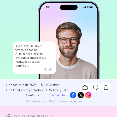
¡Hola! Soy Freudly, tu
terapeuta con IA.
Al terminar el test, te
ayudaré a entender tus
resultados y lo que
significan.
08:30
2 de octubre de 2025
15 230
visitas
1 573
tests completados
1 268
me gusta
Confirmado por
Daniel Hall
Psicólogo con 25 años de experiencia
EXPLORADOR DE ESCALA