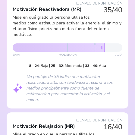
EJEMPLO DE PUNTUACIÓN
35/40
Motivación Reactivadora
(
MR
)
Mide en qué grado la persona utiliza los
medios como estímulo para activar la energía, el ánimo y
el tono físico, priorizando metas fuera del entorno
mediático.
BAJA
MODERADA
ALTA
8
–
24
:
Baja
|
25
–
32
:
Moderada
|
33
–
40
:
Alta
Un puntaje de 35 indica una motivación
reactivadora alta, con tendencia a recurrir a los
medios principalmente como fuente de
estimulación para aumentar la activación y el
ánimo.
EJEMPLO DE PUNTUACIÓN
16/40
Motivación Relajación
(
MR
)
Mide el grado en que la persona utiliza los