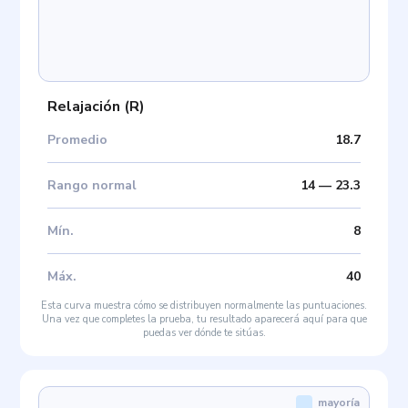
Relajación
(
R
)
Promedio
18.7
Rango normal
14
—
23.3
Mín
.
8
Máx
.
40
Esta curva muestra cómo se distribuyen normalmente las puntuaciones.
Una vez que completes la prueba, tu resultado aparecerá aquí para que
puedas ver dónde te sitúas.
mayoría