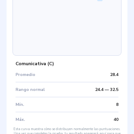
Comunicativa
(
C
)
Promedio
28.4
Rango normal
24.4
—
32.5
Mín
.
8
Máx
.
40
Esta curva muestra cómo se distribuyen normalmente las puntuaciones.
Una vez que completes la prueba, tu resultado aparecerá aquí para que