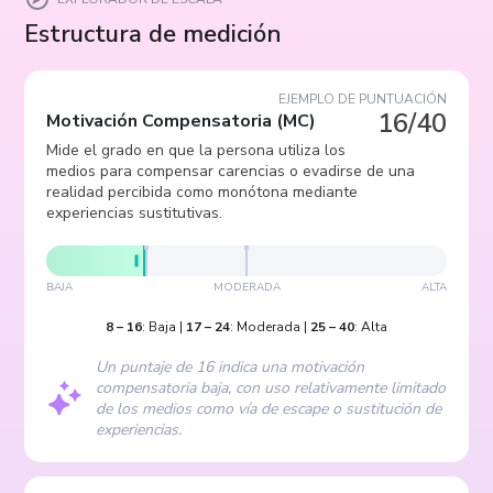
Estructura de medición
EJEMPLO DE PUNTUACIÓN
16/40
Motivación Compensatoria
(
MC
)
Mide el grado en que la persona utiliza los
medios para compensar carencias o evadirse de una
realidad percibida como monótona mediante
experiencias sustitutivas.
BAJA
MODERADA
ALTA
8
–
16
:
Baja
|
17
–
24
:
Moderada
|
25
–
40
:
Alta
Un puntaje de 16 indica una motivación
compensatoria baja, con uso relativamente limitado
de los medios como vía de escape o sustitución de
experiencias.