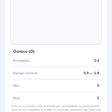
Ósmico
(
Ó
)
Promedio
1.4
Rango normal
0.9
—
1.9
Mín
.
0
Máx
.
3
Esta curva muestra cómo se distribuyen normalmente las puntuaciones.
Una vez que completes la prueba, tu resultado aparecerá aquí para que