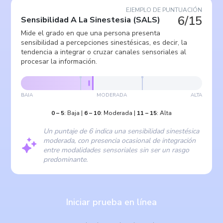
EJEMPLO DE PUNTUACIÓN
6/15
Sensibilidad A La Sinestesia
(
SALS
)
Mide el grado en que una persona presenta
sensibilidad a percepciones sinestésicas, es decir, la
tendencia a integrar o cruzar canales sensoriales al
procesar la información.
BAJA
MODERADA
ALTA
0
–
5
:
Baja
|
6
–
10
:
Moderada
|
11
–
15
:
Alta
Un puntaje de 6 indica una sensibilidad sinestésica
moderada, con presencia ocasional de integración
entre modalidades sensoriales sin ser un rasgo
predominante.
Iniciar prueba en línea