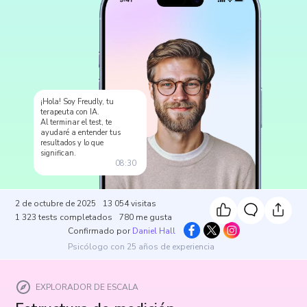
¡Hola! Soy Freudly, tu
terapeuta con IA.
Al terminar el test, te
ayudaré a entender tus
resultados y lo que
significan.
08:30
2 de octubre de 2025
13 054
visitas
1 323
tests completados
780
me gusta
Confirmado por
Daniel Hall
Psicólogo con 25 años de experiencia
EXPLORADOR DE ESCALA