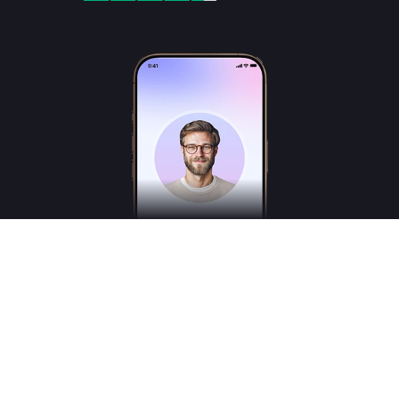
Freudly es un asistente de inteligencia artificial en el ámbito de la salud mental,
creado para ayudarte a comprender mejor tus emociones y estados internos. No es
un psicólogo, psicoterapeuta o psiquiatra titulado, y no presta servicios médicos.
*Los servicios tienen carácter consultivo y no sustituyen la atención de un
profesional de la medicina.