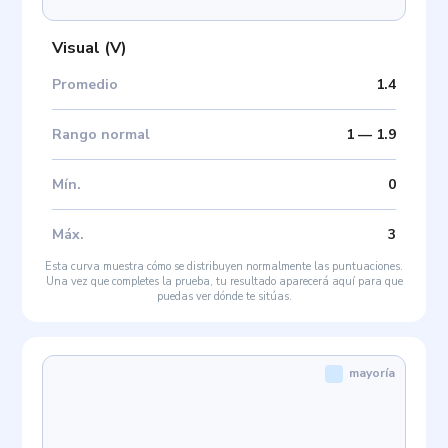
Visual
(
V
)
Promedio
1.4
Rango normal
1
—
1.9
Mín
.
0
Máx
.
3
Esta curva muestra cómo se distribuyen normalmente las puntuaciones.
Una vez que completes la prueba, tu resultado aparecerá aquí para que
puedas ver dónde te sitúas.
mayoría