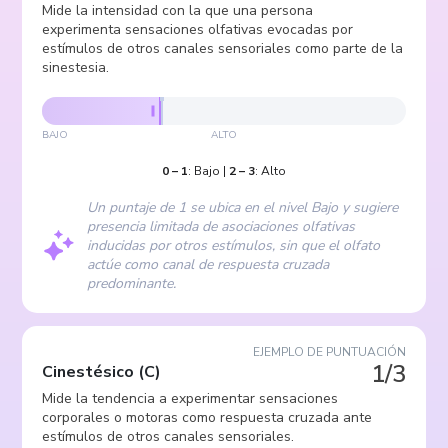
Mide la intensidad con la que una persona
experimenta sensaciones olfativas evocadas por
estímulos de otros canales sensoriales como parte de la
sinestesia.
BAJO
ALTO
0
–
1
:
Bajo
|
2
–
3
:
Alto
Un puntaje de 1 se ubica en el nivel Bajo y sugiere
presencia limitada de asociaciones olfativas
inducidas por otros estímulos, sin que el olfato
actúe como canal de respuesta cruzada
predominante.
EJEMPLO DE PUNTUACIÓN
1/3
Cinestésico
(
C
)
Mide la tendencia a experimentar sensaciones
corporales o motoras como respuesta cruzada ante
estímulos de otros canales sensoriales.