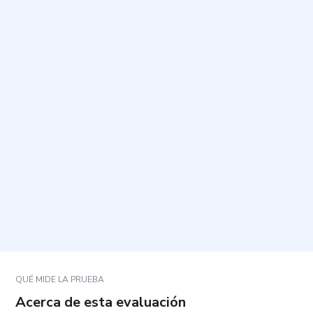
¿Para qué sirve este cuestionario?
¿Qué tipo de preguntas incluye?
¿Cuánto tiempo tarda y cuántas preguntas son?
¿Cómo debo responder para que el resultado sea
útil?
¿Qué pasa si alguna pregunta no se ajusta del todo
a mi caso?
QUÉ MIDE LA PRUEBA
Acerca de esta evaluación