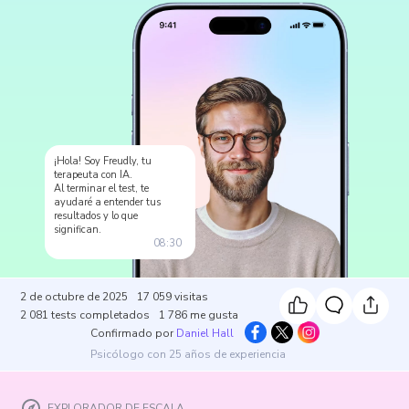
¡Hola! Soy Freudly, tu
terapeuta con IA.
Al terminar el test, te
ayudaré a entender tus
resultados y lo que
significan.
08:30
2 de octubre de 2025
17 059
visitas
2 081
tests completados
1 786
me gusta
Confirmado por
Daniel Hall
Psicólogo con 25 años de experiencia
EXPLORADOR DE ESCALA