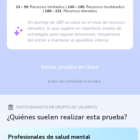
33
–
99
:
Recursos limitados
|
100
–
165
:
Recursos moderados
|
166
–
231
:
Recursos elevados
Un puntaje de 180 se ubica en el nivel de recursos
elevados, lo que sugiere un repertorio amplio de
estrategias para regular emociones, recuperarse
del estrés y mantener el equilibrio interno.
Iniciar prueba en línea
acaba de completar la prueba
DATOS BASADOS EN GRUPOS DE USUARIOS
¿Quiénes suelen realizar esta prueba?
Profesionales de salud mental