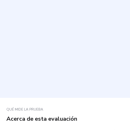
¿Cuál es el propósito de esta evaluación?
¿Cuánto tiempo toma y cuántas preguntas incluye?
¿Cómo debo responder las preguntas?
¿Qué se evalúa exactamente?
¿Qué hago si una pregunta no se ajusta a mi
situación o no estoy seguro?
QUÉ MIDE LA PRUEBA
Acerca de esta evaluación