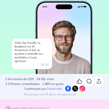
¡Hola! Soy Freudly, tu
terapeuta con IA.
Al terminar el test, te
ayudaré a entender tus
resultados y lo que
significan.
08:30
2 de octubre de 2025
24 361
visita
2 529
tests completados
1 860
me gusta
Confirmado por
Daniel Hall
Psicólogo con 25 años de experiencia
EXPLORADOR DE ESCALA