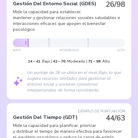
26/98
Gestión Del Entorno Social
(
GDES
)
Mide la capacidad para establecer,
mantener y gestionar relaciones sociales saludables e
interacciones eficaces que apoyen el bienestar
psicológico.
BAJO
MODERADO
ALTO
14
–
41
:
Bajo
|
42
–
70
:
Moderado
|
71
–
98
:
Alto
Un puntaje de 26 se ubica en el nivel Bajo, lo que
sugiere recursos limitados para gestionar el
entorno social y sostener conexiones
interpersonales de forma consistente.
EJEMPLO DE PUNTUACIÓN
44/63
Gestión Del Tiempo
(
GDT
)
Mide la capacidad para planificar, priorizar
y distribuir el tiempo de manera efectiva para favorecer
el equilibrio psicológico y reducir la carga de estrés.