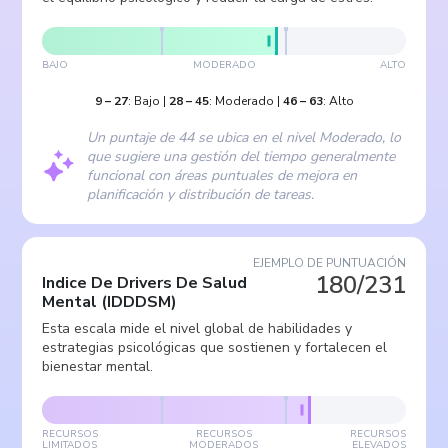
BAJO
MODERADO
ALTO
9
–
27
:
Bajo
|
28
–
45
:
Moderado
|
46
–
63
:
Alto
Un puntaje de 44 se ubica en el nivel Moderado, lo
que sugiere una gestión del tiempo generalmente
funcional con áreas puntuales de mejora en
planificación y distribución de tareas.
EJEMPLO DE PUNTUACIÓN
180/231
Indice De Drivers De Salud
Mental
(
IDDDSM
)
Esta escala mide el nivel global de habilidades y
estrategias psicológicas que sostienen y fortalecen el
bienestar mental.
RECURSOS
RECURSOS
RECURSOS
LIMITADOS
MODERADOS
ELEVADOS