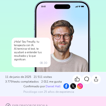
¡Hola! Soy Freudly, tu
terapeuta con IA.
Al terminar el test, te
ayudaré a entender tus
resultados y lo que
significan.
08:30
11 de junio de 2025
21 511
visitas
3 779
tests completados
2 011
me gusta
Confirmado por
Daniel Hall
Psicólogo con 25 años de experiencia
EXPLORADOR DE ESCALA