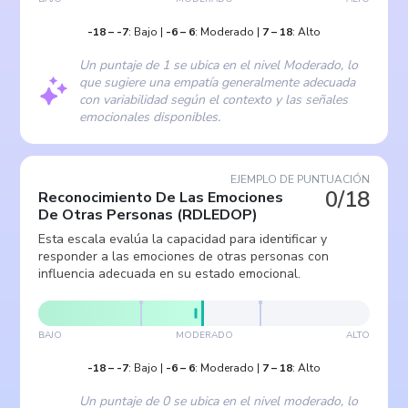
-18
–
-7
:
Bajo
|
-6
–
6
:
Moderado
|
7
–
18
:
Alto
Un puntaje de 1 se ubica en el nivel Moderado, lo
que sugiere una empatía generalmente adecuada
con variabilidad según el contexto y las señales
emocionales disponibles.
EJEMPLO DE PUNTUACIÓN
0/18
Reconocimiento De Las Emociones
De Otras Personas
(
RDLEDOP
)
Esta escala evalúa la capacidad para identificar y
responder a las emociones de otras personas con
influencia adecuada en su estado emocional.
BAJO
MODERADO
ALTO
-18
–
-7
:
Bajo
|
-6
–
6
:
Moderado
|
7
–
18
:
Alto
Un puntaje de 0 se ubica en el nivel moderado, lo