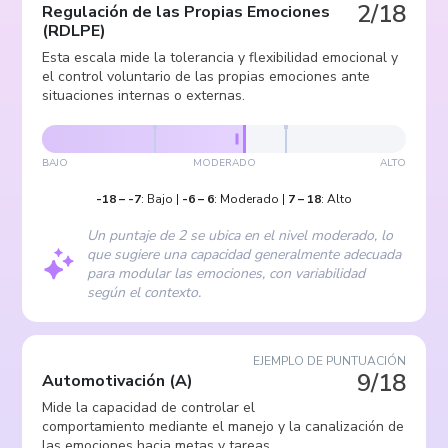
2/18
Regulación de las Propias Emociones
(
RDLPE
)
Esta escala mide la tolerancia y flexibilidad emocional y
el control voluntario de las propias emociones ante
situaciones internas o externas.
BAJO
MODERADO
ALTO
-18
–
-7
:
Bajo
|
-6
–
6
:
Moderado
|
7
–
18
:
Alto
Un puntaje de 2 se ubica en el nivel moderado, lo
que sugiere una capacidad generalmente adecuada
para modular las emociones, con variabilidad
según el contexto.
EJEMPLO DE PUNTUACIÓN
9/18
Automotivación
(
A
)
Mide la capacidad de controlar el
comportamiento mediante el manejo y la canalización de
las emociones hacia metas y tareas.