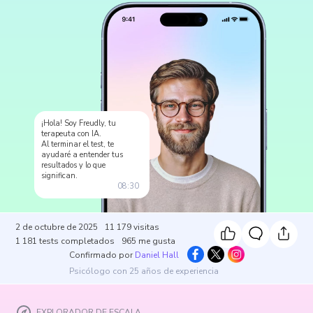
¡Hola! Soy Freudly, tu
terapeuta con IA.
Al terminar el test, te
ayudaré a entender tus
resultados y lo que
significan.
08:30
2 de octubre de 2025
11 179
visitas
1 181
tests completados
965
me gusta
Confirmado por
Daniel Hall
Psicólogo con 25 años de experiencia
EXPLORADOR DE ESCALA