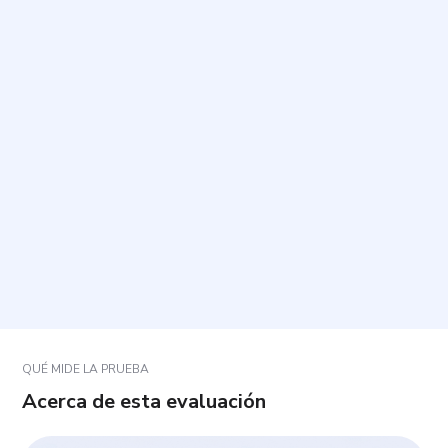
¿Cuál es el propósito del cuestionario?
¿Cuánto tiempo toma y cuántas preguntas incluye?
¿Cómo debo responder las preguntas?
¿Qué aspectos de la interacción se evalúan?
¿Qué significan los resultados y cómo pueden
utilizarse?
QUÉ MIDE LA PRUEBA
Acerca de esta evaluación