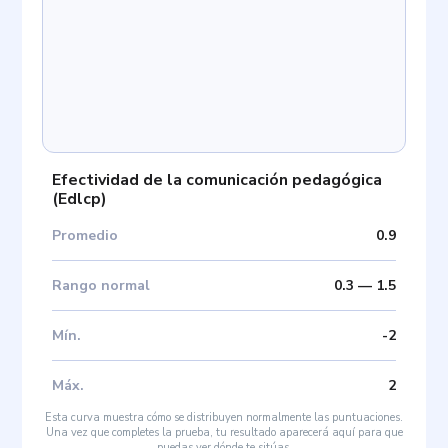
Efectividad de la comunicación pedagógica
(
Edlcp
)
Promedio
0.9
Rango normal
0.3
—
1.5
Mín
.
-2
Máx
.
2
Esta curva muestra cómo se distribuyen normalmente las puntuaciones.
Una vez que completes la prueba, tu resultado aparecerá aquí para que
puedas ver dónde te sitúas.