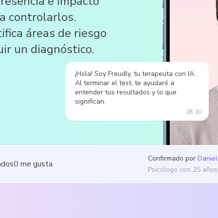
presencia e impacto
a controlarlos.
ifica áreas de riesgo
uir un diagnóstico.
¡Hola! Soy Freudly, tu terapeuta con IA.
Al terminar el test, te ayudaré a
entender tus resultados y lo que
significan.
08:30
Confirmado por
Daniel
ados
0
me gusta
Psicólogo con 25 años