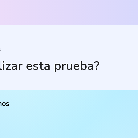
S
lizar esta prueba?
nos