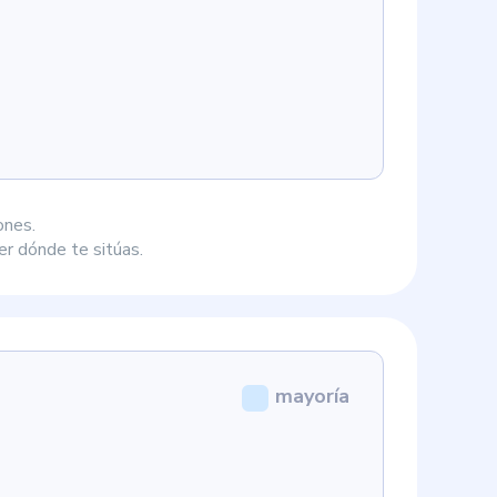
ones.
r dónde te sitúas.
mayoría