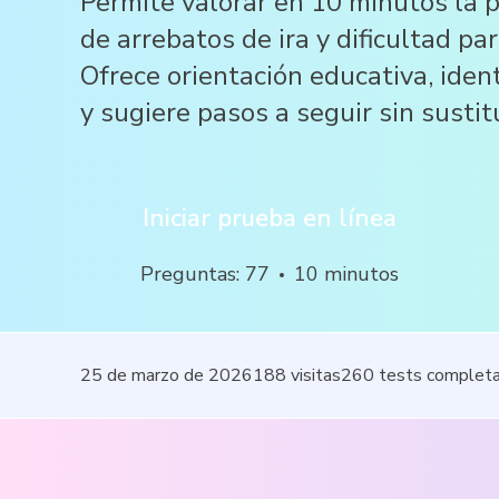
Permite valorar en 10 minutos la 
de arrebatos de ira y dificultad par
Ofrece orientación educativa, ident
y sugiere pasos a seguir sin sustit
Iniciar prueba en línea
Preguntas
:
77
10
minutos
25 de marzo de 2026
188
visitas
260
tests complet