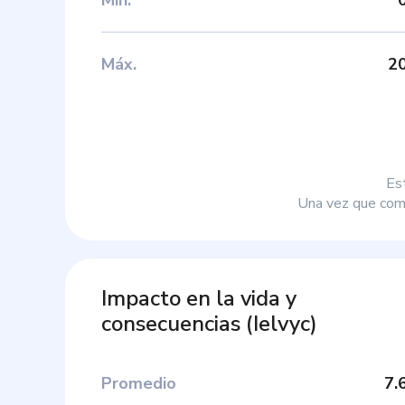
Máx
.
2
Es
Una vez que comp
Impacto en la vida y
consecuencias
(
Ielvyc
)
Promedio
7.