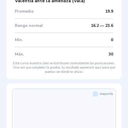
Valentía ante la amenaza
(
Vala
)
Promedio
19.9
Rango normal
16.2
—
23.6
Mín
.
0
Máx
.
30
Esta curva muestra cómo se distribuyen normalmente las puntuaciones.
Una vez que completes la prueba, tu resultado aparecerá aquí para que
puedas ver dónde te sitúas.
mayoría