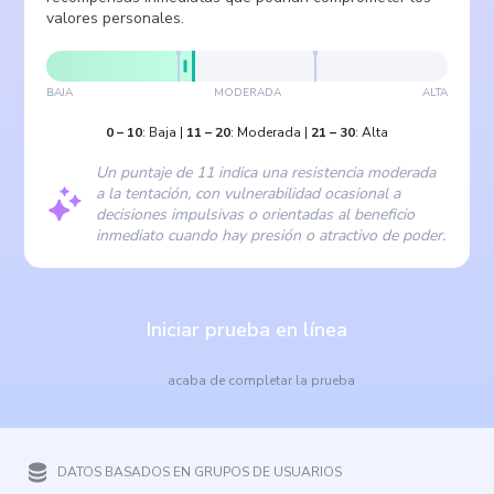
valores personales.
BAJA
MODERADA
ALTA
0
–
10
:
Baja
|
11
–
20
:
Moderada
|
21
–
30
:
Alta
Un puntaje de 11 indica una resistencia moderada
a la tentación, con vulnerabilidad ocasional a
decisiones impulsivas o orientadas al beneficio
inmediato cuando hay presión o atractivo de poder.
Iniciar prueba en línea
acaba de completar la prueba
DATOS BASADOS EN GRUPOS DE USUARIOS