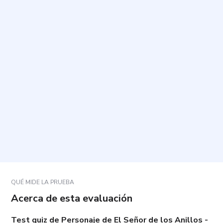
¿Cuál es el propósito de este cuestionario?
¿Cuánto tiempo toma y cuántas preguntas incluye?
¿Cómo debo responder para obtener un resultado
representativo?
¿Puedo omitir preguntas o cambiar mis respuestas?
¿Qué significa mi resultado y cómo puedo usarlo?
QUÉ MIDE LA PRUEBA
Acerca de esta evaluación
Test quiz de Personaje de El Señor de los Anillos -