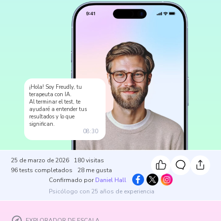
¡Hola! Soy Freudly, tu
terapeuta con IA.
Al terminar el test, te
ayudaré a entender tus
resultados y lo que
significan.
08:30
25 de marzo de 2026
180
visitas
96
tests completados
28
me gusta
Confirmado por
Daniel Hall
Psicólogo con 25 años de experiencia
EXPLORADOR DE ESCALA