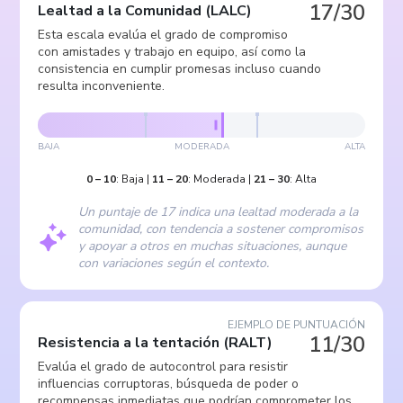
17/30
Lealtad a la Comunidad
(
LALC
)
Esta escala evalúa el grado de compromiso
con amistades y trabajo en equipo, así como la
consistencia en cumplir promesas incluso cuando
resulta inconveniente.
BAJA
MODERADA
ALTA
0
–
10
:
Baja
|
11
–
20
:
Moderada
|
21
–
30
:
Alta
Un puntaje de 17 indica una lealtad moderada a la
comunidad, con tendencia a sostener compromisos
y apoyar a otros en muchas situaciones, aunque
con variaciones según el contexto.
EJEMPLO DE PUNTUACIÓN
11/30
Resistencia a la tentación
(
RALT
)
Evalúa el grado de autocontrol para resistir
influencias corruptoras, búsqueda de poder o
recompensas inmediatas que podrían comprometer los