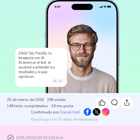
¡Hola! Soy Freudly, tu
terapeuta con IA.
Al terminar el test, te
ayudaré a entender tus
resultados y lo que
significan.
08:30
25 de marzo de 2026
296
visitas
148
tests completados
16
me gusta
Confirmado por
Daniel Hall
Psicólogo con 25 años de experiencia
EXPLORADOR DE ESCALA