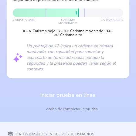
CARISMA BAJO
CARISMA
CARISMA ALTO
MODERADO
0
–
6
:
Carisma bajo
|
7
–
13
:
Carisma moderado
|
14
–
20
:
Carisma alto
Un puntaje de 12 indica un carisma en cámara
moderado, con capacidad para conectar y
expresarte de forma adecuada, aunque la
seguridad y la presencia pueden variar según el
contexto.
Iniciar prueba en línea
acaba de completar la prueba
DATOS BASADOS EN GRUPOS DE USUARIOS