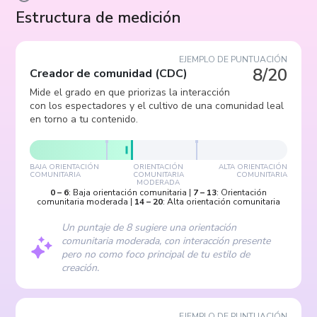
Estructura de medición
EJEMPLO DE PUNTUACIÓN
8/20
Creador de comunidad
(
CDC
)
Mide el grado en que priorizas la interacción
con los espectadores y el cultivo de una comunidad leal
en torno a tu contenido.
BAJA ORIENTACIÓN
ORIENTACIÓN
ALTA ORIENTACIÓN
COMUNITARIA
COMUNITARIA
COMUNITARIA
MODERADA
0
–
6
:
Baja orientación comunitaria
|
7
–
13
:
Orientación
comunitaria moderada
|
14
–
20
:
Alta orientación comunitaria
Un puntaje de 8 sugiere una orientación
comunitaria moderada, con interacción presente
pero no como foco principal de tu estilo de
creación.
EJEMPLO DE PUNTUACIÓN