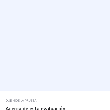
¿Cuál es el propósito de este test?
¿Cuánto tiempo toma y cuántas preguntas incluye?
¿Cómo debo responder para obtener un resultado
más útil?
¿Qué hago si una pregunta no se ajusta a mi
experiencia?
¿Qué significa el resultado y cómo puedo
interpretarlo?
QUÉ MIDE LA PRUEBA
Acerca de esta evaluación