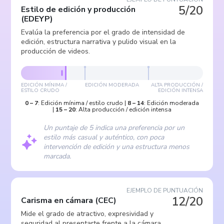
5/20
Estilo de edición y producción
(
EDEYP
)
Evalúa la preferencia por el grado de intensidad de
edición, estructura narrativa y pulido visual en la
producción de videos.
EDICIÓN MÍNIMA /
EDICIÓN MODERADA
ALTA PRODUCCIÓN /
ESTILO CRUDO
EDICIÓN INTENSA
0
–
7
:
Edición mínima / estilo crudo
|
8
–
14
:
Edición moderada
|
15
–
20
:
Alta producción / edición intensa
Un puntaje de 5 indica una preferencia por un
estilo más casual y auténtico, con poca
intervención de edición y una estructura menos
marcada.
EJEMPLO DE PUNTUACIÓN
12/20
Carisma en cámara
(
CEC
)
Mide el grado de atractivo, expresividad y
seguridad al presentarte frente a la cámara.