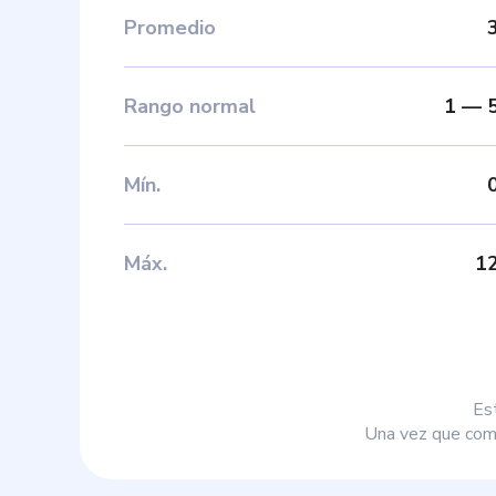
Promedio
Rango normal
1
—
Mín
.
Máx
.
1
Es
Una vez que comp