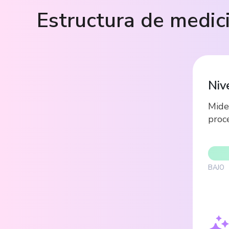
Estructura de medic
Niv
Mide
proc
BAJO