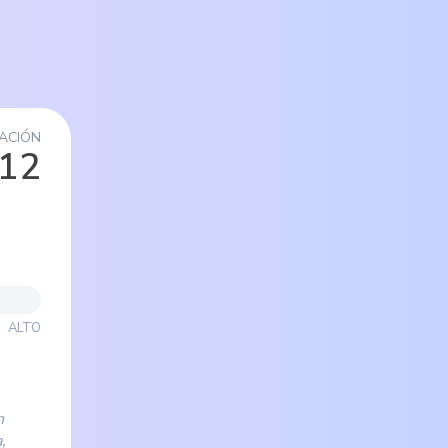
ACIÓN
/12
ALTO
n
,