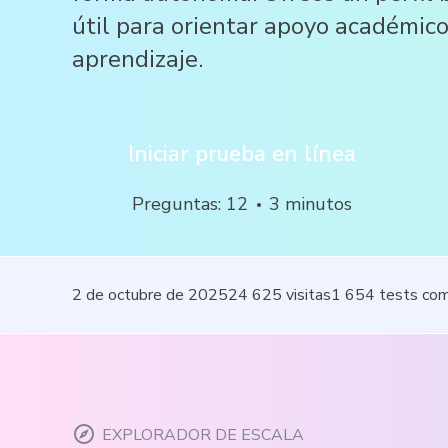
útil para orientar apoyo académico
aprendizaje.
Iniciar prueba en línea
Preguntas
:
12
3
minutos
2 de octubre de 2025
24 625
visitas
1 654
tests co
EXPLORADOR DE ESCALA