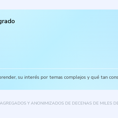
egrado
prender, su interés por temas complejos y qué tan con
AGREGADOS Y ANONIMIZADOS DE DECENAS DE MILES DE