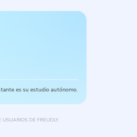
D
stante es su estudio autónomo.
A
 USUARIOS DE FREUDLY.