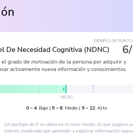
ión
EJEMPLO DE PUNTU
6
el De Necesidad Cognitiva
(
NDNC
)
 el grado de motivación de la persona por adquirir y
esar activamente nueva información y conocimientos.
MEDIO
0
–
4
:
Bajo
|
5
–
8
:
Medio
|
9
–
12
:
Alto
Un puntaje de 6 se ubica en el nivel medio, lo que sugiere u
interés moderado por aprender y explorar información nueva