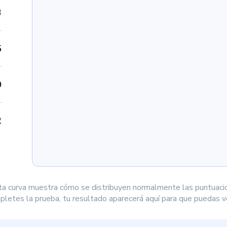
3
5
0
2
ta curva muestra cómo se distribuyen normalmente las puntuaci
letes la prueba, tu resultado aparecerá aquí para que puedas ve