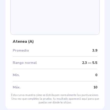
Atenea
(
A
)
Promedio
3.9
Rango normal
2.3
—
5.5
Mín
.
0
Máx
.
10
Esta curva muestra cómo se distribuyen normalmente las puntuaciones.
Una vez que completes la prueba, tu resultado aparecerá aquí para que
puedas ver dónde te sitúas.