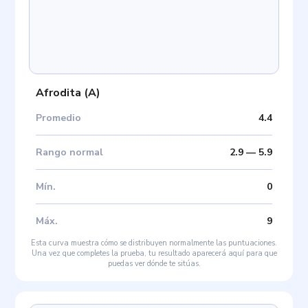
Afrodita
(
A
)
Promedio
4.4
Rango normal
2.9
—
5.9
Mín
.
0
Máx
.
9
Esta curva muestra cómo se distribuyen normalmente las puntuaciones.
Una vez que completes la prueba, tu resultado aparecerá aquí para que
puedas ver dónde te sitúas.