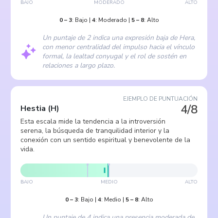
BAJO
MODERADO
ALTO
0
–
3
:
Bajo
|
4
:
Moderado
|
5
–
8
:
Alto
Un puntaje de 2 indica una expresión baja de Hera,
con menor centralidad del impulso hacia el vínculo
formal, la lealtad conyugal y el rol de sostén en
relaciones a largo plazo.
EJEMPLO DE PUNTUACIÓN
4/8
Hestia
(
H
)
Esta escala mide la tendencia a la introversión
serena, la búsqueda de tranquilidad interior y la
conexión con un sentido espiritual y benevolente de la
vida.
BAJO
MEDIO
ALTO
0
–
3
:
Bajo
|
4
:
Medio
|
5
–
8
:
Alto
Un puntaje de 4 indica una presencia moderada de