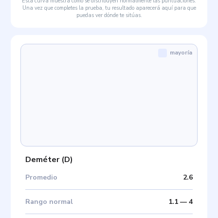
Esta curva muestra cómo se distribuyen normalmente las puntuaciones.
Una vez que completes la prueba, tu resultado aparecerá aquí para que
puedas ver dónde te sitúas.
mayoría
Deméter
(
D
)
Promedio
2.6
Rango normal
1.1
—
4