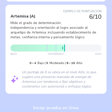
EJEMPLO DE PUNTUACIÓN
6/10
Artemisa
(
A
)
Mide el grado de determinación,
independencia y orientación al logro asociado al
arquetipo de Artemisa, incluyendo establecimiento de
metas, confianza interna y pensamiento lógico.
BAJO
MODERADO
ALTO
0
–
4
:
Bajo
|
5
:
Moderado
|
6
–
10
:
Alto
Un puntaje de 6 se ubica en el nivel Alto, lo que
sugiere una presencia marcada de energía de
Artemisa con tendencia a fijar objetivos y
sostenerlos con autonomía y enfoque lógico.
Iniciar prueba en línea