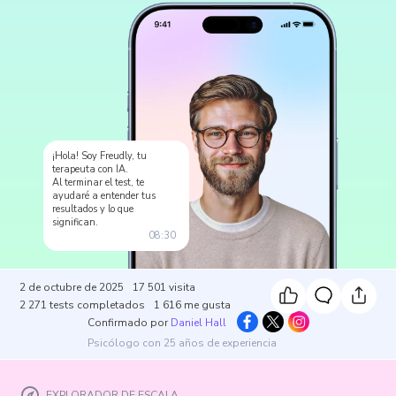
¡Hola! Soy Freudly, tu
terapeuta con IA.
Al terminar el test, te
ayudaré a entender tus
resultados y lo que
significan.
08:30
2 de octubre de 2025
17 501
visita
2 271
tests completados
1 616
me gusta
Confirmado por
Daniel Hall
Psicólogo con 25 años de experiencia
EXPLORADOR DE ESCALA