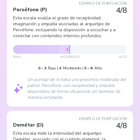
EJEMPLO DE PUNTUACIÓN
4/8
Perséfone
(
P
)
Esta escala evalúa el grado de receptividad,
imaginación y empatía asociadas al arquetipo de
Perséfone, incluyendo la disposición a escuchar y a
conectar con contenidos internos profundos.
BAJO
MODERADO
ALTO
0
–
3
:
Bajo
|
4
:
Moderado
|
5
–
8
:
Alto
Un puntaje de 4 indica una presencia moderada del
patrón Perséfone, con receptividad y empatía
disponibles de forma situacional sin dominar de
manera constante.
EJEMPLO DE PUNTUACIÓN
4/8
Deméter
(
D
)
Esta escala mide la intensidad del arquetipo
Deméter, asociado con el cuidado maternal, la