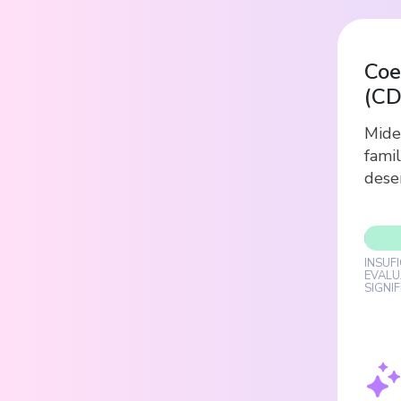
Coe
(
C
Mide
famil
dese
INSUF
EVALU
SIGNI