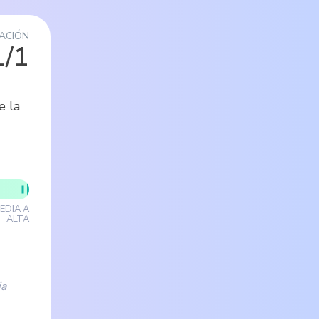
ACIÓN
1/1
e la
EDIA A
ALTA
ia