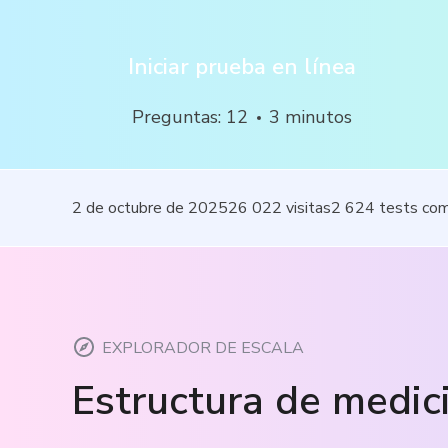
Iniciar prueba en línea
Preguntas
:
12
3
minutos
2 de octubre de 2025
26 022
visitas
2 624
tests co
EXPLORADOR DE ESCALA
Estructura de medic