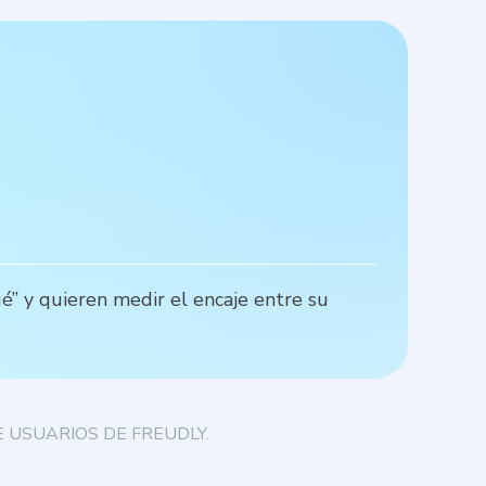
P
é” y quieren medir el encaje entre su
M
r
 USUARIOS DE FREUDLY.