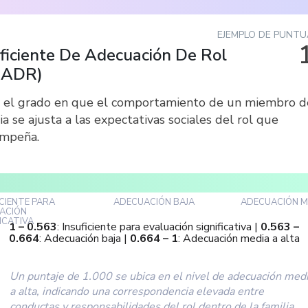
EJEMPLO DE PUNTU
ficiente De Adecuación De Rol
DADR
)
 el grado en que el comportamiento de un miembro d
ia se ajusta a las expectativas sociales del rol que
mpeña.
ICIENTE PARA
ADECUACIÓN BAJA
ADECUACIÓN M
ACIÓN
FICATIVA
1
–
0.563
:
Insuficiente para evaluación significativa
|
0.563
–
0.664
:
Adecuación baja
|
0.664
–
1
:
Adecuación media a alta
Un puntaje de 1.000 se ubica en el nivel de adecuación med
a alta, indicando una correspondencia elevada entre
conductas y responsabilidades del rol dentro de la familia.