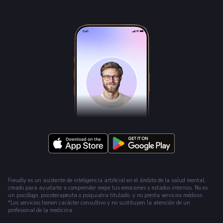
Freudly es un asistente de inteligencia artificial en el ámbito de la salud mental,
creado para ayudarte a comprender mejor tus emociones y estados internos. No es
un psicólogo, psicoterapeuta o psiquiatra titulado, y no presta servicios médicos.
*Los servicios tienen carácter consultivo y no sustituyen la atención de un
profesional de la medicina.