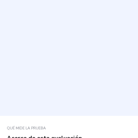
¿Para qué sirve este cuestionario?
¿Cuánto tiempo toma y cuántas preguntas incluye?
¿Cómo debo responder las preguntas?
¿Los resultados son un diagnóstico o una etiqueta
personal?
¿Qué hago si una pregunta me incomoda o me
genera malestar?
QUÉ MIDE LA PRUEBA