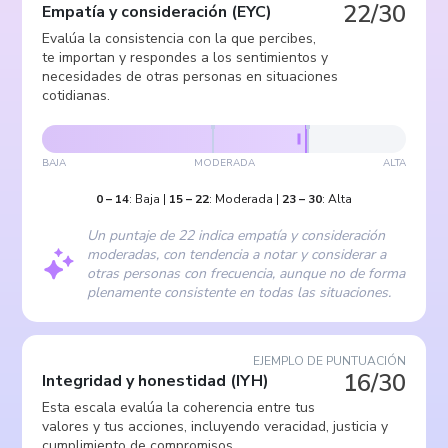
22/30
Empatía y consideración
(
EYC
)
Evalúa la consistencia con la que percibes,
te importan y respondes a los sentimientos y
necesidades de otras personas en situaciones
cotidianas.
BAJA
MODERADA
ALTA
0
–
14
:
Baja
|
15
–
22
:
Moderada
|
23
–
30
:
Alta
Un puntaje de 22 indica empatía y consideración
moderadas, con tendencia a notar y considerar a
otras personas con frecuencia, aunque no de forma
plenamente consistente en todas las situaciones.
EJEMPLO DE PUNTUACIÓN
16/30
Integridad y honestidad
(
IYH
)
Esta escala evalúa la coherencia entre tus
valores y tus acciones, incluyendo veracidad, justicia y
cumplimiento de compromisos.