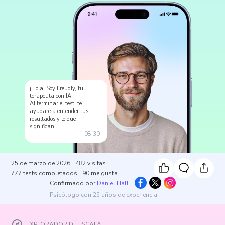
¡Hola! Soy Freudly, tu
terapeuta con IA.
Al terminar el test, te
ayudaré a entender tus
resultados y lo que
significan.
08:30
25 de marzo de 2026
482
visitas
777
tests completados
90
me gusta
Confirmado por
Daniel Hall
Psicólogo con 25 años de experiencia
EXPLORADOR DE ESCALA