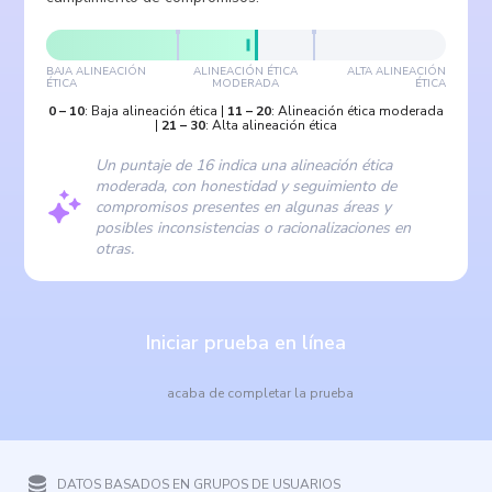
BAJA ALINEACIÓN
ALINEACIÓN ÉTICA
ALTA ALINEACIÓN
ÉTICA
MODERADA
ÉTICA
0
–
10
:
Baja alineación ética
|
11
–
20
:
Alineación ética moderada
|
21
–
30
:
Alta alineación ética
Un puntaje de 16 indica una alineación ética
moderada, con honestidad y seguimiento de
compromisos presentes en algunas áreas y
posibles inconsistencias o racionalizaciones en
otras.
Iniciar prueba en línea
acaba de completar la prueba
DATOS BASADOS EN GRUPOS DE USUARIOS